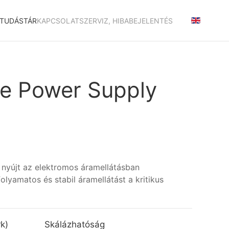
TUDÁSTÁR
KAPCSOLAT
SZERVIZ, HIBABEJELENTÉS
le Power Supply
 nyújt az elektromos áramellátásban
lyamatos és stabil áramellátást a kritikus
k)
Skálázhatóság