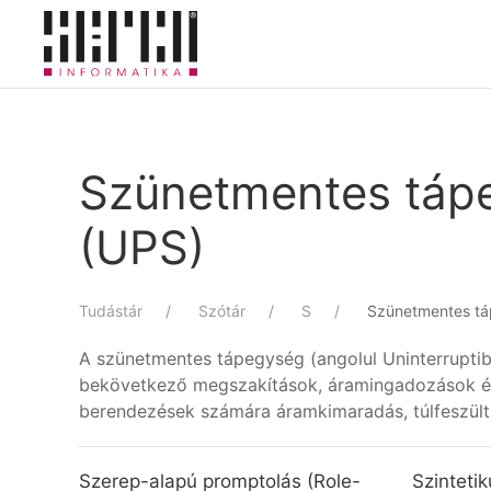
Skip to main content
Szünetmentes tápe
(UPS)
Tudástár
Szótár
S
Szünetmentes tá
A szünetmentes tápegység (angolul Uninterrupti
bekövetkező megszakítások, áramingadozások és eg
berendezések számára áramkimaradás, túlfeszült
Szerep-alapú promptolás (Role-
Szinteti