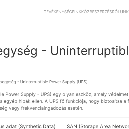
TEVÉKENYSÉGEINK
KÖZBESZERZÉS
RÓLUNK
gység - Uninterruptib
pegység - Uninterruptible Power Supply (UPS)
ble Power Supply - UPS) egy olyan eszköz, amely védelmet
yéb hibák ellen. A UPS fő funkciója, hogy biztosítsa a fo
ség vagy frekvenciaingadozás esetén.
kus adat (Synthetic Data)
SAN (Storage Area Networ