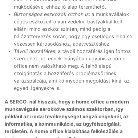
működésével ehhez jó alap teremthető.
Biztonságos eszközök otthon is
: a munkavállalók
céges eszközeit olyan védelmi bástyákkal kell
ellátni mind eszköz szinten, mind pedig a
hálózattervezés során, hogy egy esetleges hiba se
vezessen károsodáshoz, adatvesztéshez.
Távoli hozzáférés
: a távoli hozzáférés igen fontos
szerephez jut, ennek hiányában ugyanis a home
office nem valósítható meg. A felhő alapú
szolgáltatás a hozzáférés problémakörének
varázspálcája, ami könnyedén megoldást kínál az
egyedi igényekre is.
A SERCO-nál hisszük, hogy a home office a modern
munkavégzés sarokköve számos szektorban, így
például az irodai tevékenységet végző cégeknél, az
informatika, a kommunikáció, az ügyfélszolgálat,
területén. A home office kialakítása felkészülés a