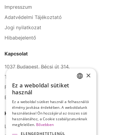
Impresszum
Adatvédelmi Tájékoztató
Jogi nyilatkozat
Hibabejelentő
Kapcsolat
1037 Budapest, Bécsi út 314.
×
Tel.: +36 1 272 2140
Ez a weboldal sütiket
Fax: +36 1 272 2150
HUNGARIAN
használ
E-mail: info@serco.hu
ENGLISH
Ez a weboldal sütiket használ a felhasználói
élmény javítása érdekében. A weboldalunk
Kövessen minket
használatával Ön hozzájárul az összes süti
használatához, a Cookie szabályzatunknak
megfelelően.
Bővebben
LinkedIn
ELENGEDHETETLENÜL