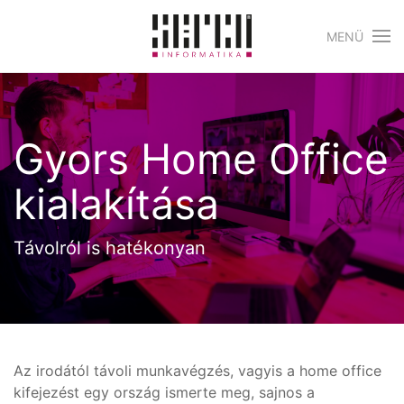
MENÜ
Skip to main content
Gyors Home Office
kialakítása
Távolról is hatékonyan
Az irodától távoli munkavégzés, vagyis a home office
kifejezést egy ország ismerte meg, sajnos a