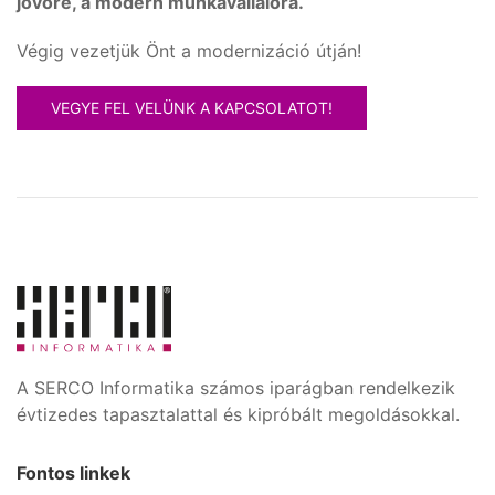
jövőre, a modern munkavállalóra.
Végig vezetjük Önt a modernizáció útján!
VEGYE FEL VELÜNK A KAPCSOLATOT!
A SERCO Informatika számos iparágban rendelkezik
évtizedes tapasztalattal és kipróbált megoldásokkal.
Fontos linkek