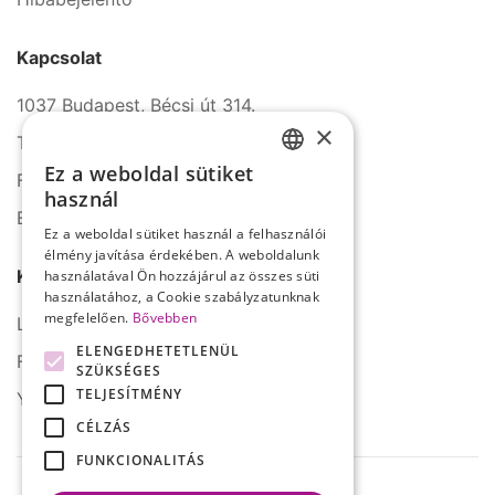
Kapcsolat
1037 Budapest, Bécsi út 314.
×
Tel.: +36 1 272 2140
Ez a weboldal sütiket
Fax: +36 1 272 2150
HUNGARIAN
használ
E-mail: info@serco.hu
ENGLISH
Ez a weboldal sütiket használ a felhasználói
élmény javítása érdekében. A weboldalunk
Kövessen minket
használatával Ön hozzájárul az összes süti
használatához, a Cookie szabályzatunknak
megfelelően.
Bővebben
LinkedIn
ELENGEDHETETLENÜL
Facebook
SZÜKSÉGES
TELJESÍTMÉNY
YouTube
CÉLZÁS
FUNKCIONALITÁS