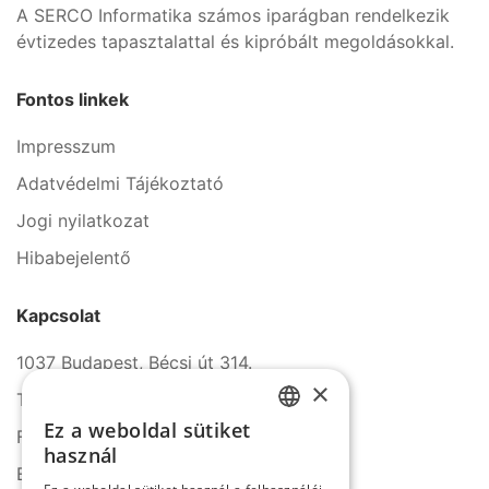
A SERCO Informatika számos iparágban rendelkezik
évtizedes tapasztalattal és kipróbált megoldásokkal.
Fontos linkek
Impresszum
Adatvédelmi Tájékoztató
Jogi nyilatkozat
Hibabejelentő
Kapcsolat
1037 Budapest, Bécsi út 314.
×
Tel.: +36 1 272 2140
Ez a weboldal sütiket
Fax: +36 1 272 2150
HUNGARIAN
használ
E-mail: info@serco.hu
ENGLISH