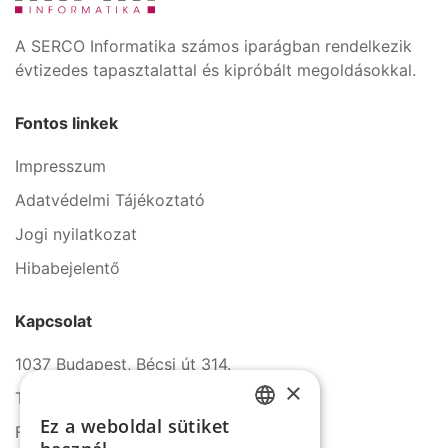
A SERCO Informatika számos iparágban rendelkezik
évtizedes tapasztalattal és kipróbált megoldásokkal.
Fontos linkek
Impresszum
Adatvédelmi Tájékoztató
Jogi nyilatkozat
Hibabejelentő
Kapcsolat
1037 Budapest, Bécsi út 314.
×
Tel.: +36 1 272 2140
Ez a weboldal sütiket
Fax: +36 1 272 2150
HUNGARIAN