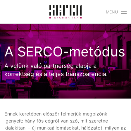
MENÜ
Skip to main content
A SERCO-metódus
A velünk való partnerség alapja a
korrektség és a teljes transzparencia.
Ennek keretében először felmérjük megbízónk
igényeit: hány fős cégről van szó, mit szeretne
kialakítani – új munkaállomásokat, hálózatot, milyen az