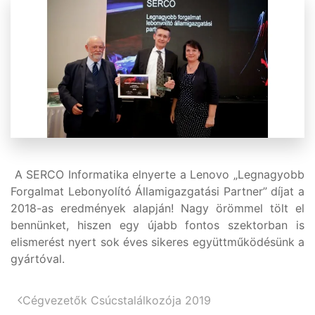
A SERCO Informatika elnyerte a Lenovo „Legnagyobb
Forgalmat Lebonyolító Államigazgatási Partner” díjat a
2018-as eredmények alapján! Nagy örömmel tölt el
bennünket, hiszen egy újabb fontos szektorban is
elismerést nyert sok éves sikeres együttműködésünk a
gyártóval.
Cégvezetők Csúcstalálkozója 2019