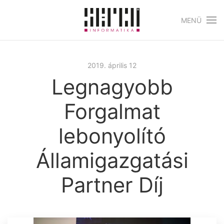
MENÜ
Skip to main content
2019. április 12
Legnagyobb
Forgalmat
lebonyolító
Államigazgatási
Partner Díj