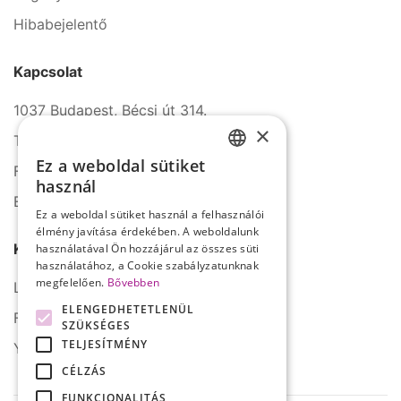
Hibabejelentő
Kapcsolat
1037 Budapest, Bécsi út 314.
×
Tel.: +36 1 272 2140
Ez a weboldal sütiket
Fax: +36 1 272 2150
HUNGARIAN
használ
E-mail: info@serco.hu
ENGLISH
Ez a weboldal sütiket használ a felhasználói
élmény javítása érdekében. A weboldalunk
Kövessen minket
használatával Ön hozzájárul az összes süti
használatához, a Cookie szabályzatunknak
megfelelően.
Bővebben
LinkedIn
ELENGEDHETETLENÜL
Facebook
SZÜKSÉGES
TELJESÍTMÉNY
YouTube
CÉLZÁS
FUNKCIONALITÁS