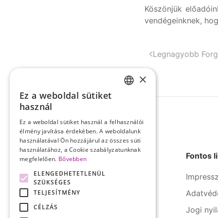
Köszönjük előadóin
vendégeinknek, hogy
Legnagyobb Forga
×
Ez a weboldal sütiket
HUNGARIAN
használ
ENGLISH
Ez a weboldal sütiket használ a felhasználói
élmény javítása érdekében. A weboldalunk
használatával Ön hozzájárul az összes süti
használatához, a Cookie szabályzatunknak
Fontos l
megfelelően.
Bővebben
ELENGEDHETETLENÜL
Impress
SZÜKSÉGES
TELJESÍTMÉNY
Adatvéd
A SERCO Informatika számos
iparágban rendelkezik évtizedes
CÉLZÁS
Jogi nyi