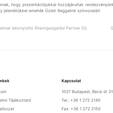
knak, hogy prezentációjukkal hozzájárultak rendezvényün
 jelenlétükkel emelték Üzleti Reggelink színvonalát!
lmat lebonyolító Államigazgatási Partner Díj
G
inkek
Kapcsolat
zum
1037 Budapest, Bécsi út 31
elmi Tájékoztató
Tel.: +36 1 272 2140
latkozat
Fax: +36 1 272 2150