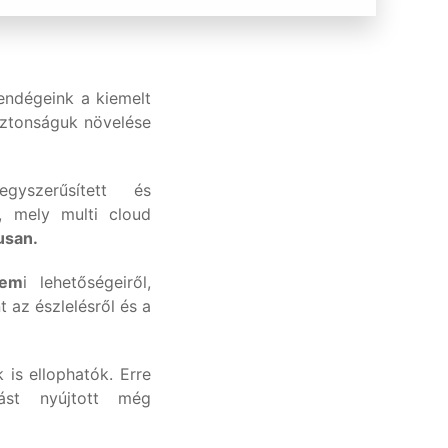
endégeink a kiemelt
biztonságuk növelése
yszerűsített és
, mely multi cloud
usan.
lem
i lehetőségeiről,
t az észlelésről és a
is ellophatók. Erre
st nyújtott még