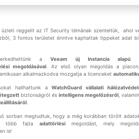
üzleti reggelit az IT Security témának szenteltük, ahol v
zből, 3 fontos területet érintve kaphattak tippeket adat 
smerkedhettünk a
Veeam új Instancia alapú
eg
elési megoldásával
. Az első olyan megoldás a piacon
amikusan alkalmazkodva mozgatja a licenceket
automatik
sokat hallhattunk a
WatchGuard vállalati hálózatvéde
étegzett
biztonságról és
intelligens megelőzésről
, valamin
eállításáról
.
só sorban megtudtuk, hogy a még korábban törölt adatok 
co
több fajta
adattörlési
megoldást, mely megoldá
n is!