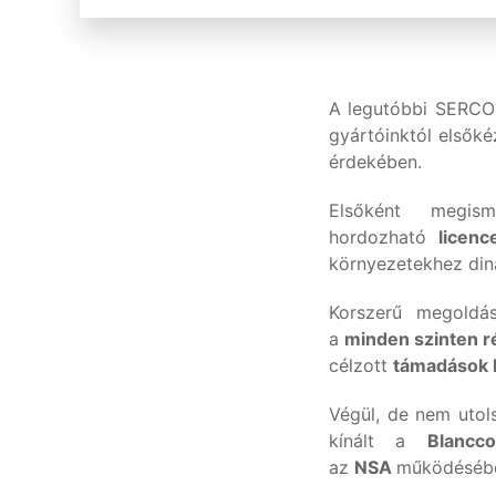
A legutóbbi SERCO 
gyártóinktól elsőké
érdekében.
Elsőként megi
hordozható
licenc
környezetekhez din
Korszerű megoldá
a
minden szinten r
célzott
támadások l
Végül, de nem utol
kínált a
Blanc
az
NSA
működésébe