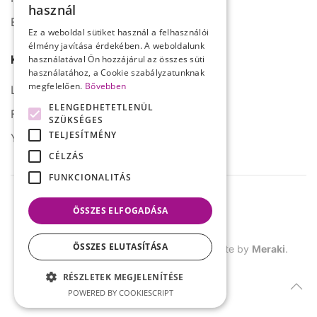
használ
E-mail: info@serco.hu
ENGLISH
Ez a weboldal sütiket használ a felhasználói
élmény javítása érdekében. A weboldalunk
Kövessen minket
használatával Ön hozzájárul az összes süti
használatához, a Cookie szabályzatunknak
megfelelően.
Bővebben
LinkedIn
ELENGEDHETETLENÜL
Facebook
SZÜKSÉGES
TELJESÍTMÉNY
YouTube
CÉLZÁS
FUNKCIONALITÁS
ÖSSZES ELFOGADÁSA
ÖSSZES ELUTASÍTÁSA
©
2026.
SERCO. Minden jog fenntartva. Site by
Meraki
.
RÉSZLETEK MEGJELENÍTÉSE
POWERED BY COOKIESCRIPT