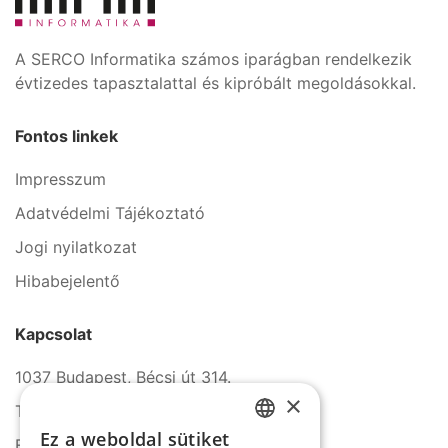
A SERCO Informatika számos iparágban rendelkezik
évtizedes tapasztalattal és kipróbált megoldásokkal.
Fontos linkek
Impresszum
Adatvédelmi Tájékoztató
Jogi nyilatkozat
Hibabejelentő
Kapcsolat
1037 Budapest, Bécsi út 314.
×
Tel.: +36 1 272 2140
Ez a weboldal sütiket
Fax: +36 1 272 2150
HUNGARIAN