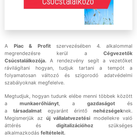
A
Piac & Profit
szervezésében 4. alkalommal
megrendezésre kerül a
Cégvezetők
Csúcstalálkozója.
A rendezvény segít a vezetőket
rávilágítani hogyan, tudjuk tartani a tempót a
folyamatosan változó és szigorodó adatvédelmi
szabályoknak megfelelve.
Megtudjuk, hogyan tudunk elébe menni többek között
a
munkaerőhiányt
, a
gazdaságot
és
a
társadalmat
egyaránt érintő
nehézségek
nek.
Megismerjük az
új vállalatvezetési
modellekre való
áttérés és
digitalizációhoz
szükséges
alkalmazkodás
feltételeit.