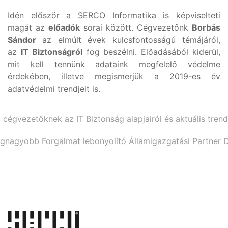
Idén először a SERCO Informatika is képviselteti
magát az
előadók
sorai között. Cégvezetőnk
Borbás
Sándor
az elmúlt évek kulcsfontosságú témájáról,
az
IT Biztonságról
fog beszélni. Előadásából kiderül,
mit kell tennünk adataink megfelelő védelme
érdekében, illetve megismerjük a 2019-es év
adatvédelmi trendjeit is.
 cégvezetőknek az IT Biztonság alapjairól és aktuális trendj
gnagyobb Forgalmat lebonyolító Államigazgatási Partner D