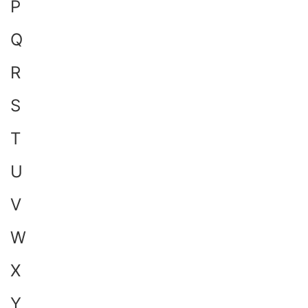
P
Q
R
S
T
U
V
W
X
Y