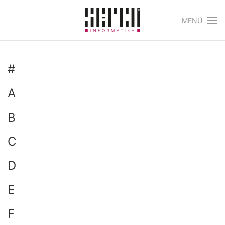
MENÜ
Skip to main content
#
A
B
C
D
E
F