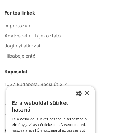
Fontos linkek
Impresszum
Adatvédelmi Tájékoztató
Jogi nyilatkozat
Hibabejelentő
Kapcsolat
1037 Budapest, Bécsi út 314.
×
Tel.: +36 1 272 2140
Ez a weboldal sütiket
Fax: +36 1 272 2150
HUNGARIAN
használ
E-mail: info@serco.hu
ENGLISH
Ez a weboldal sütiket használ a felhasználói
élmény javítása érdekében. A weboldalunk
Kövessen minket
használatával Ön hozzájárul az összes süti