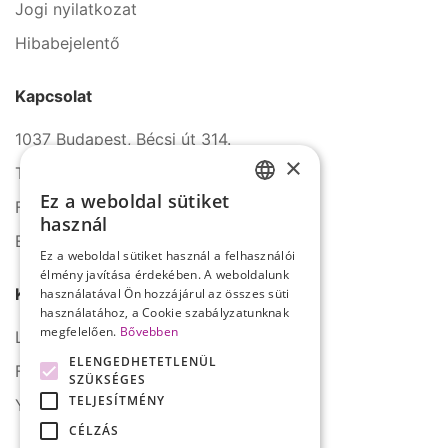
Jogi nyilatkozat
Hibabejelentő
Kapcsolat
1037 Budapest, Bécsi út 314.
×
Tel.: +36 1 272 2140
Ez a weboldal sütiket
Fax: +36 1 272 2150
HUNGARIAN
használ
E-mail: info@serco.hu
ENGLISH
Ez a weboldal sütiket használ a felhasználói
élmény javítása érdekében. A weboldalunk
Kövessen minket
használatával Ön hozzájárul az összes süti
használatához, a Cookie szabályzatunknak
megfelelően.
Bővebben
LinkedIn
ELENGEDHETETLENÜL
Facebook
SZÜKSÉGES
TELJESÍTMÉNY
YouTube
CÉLZÁS