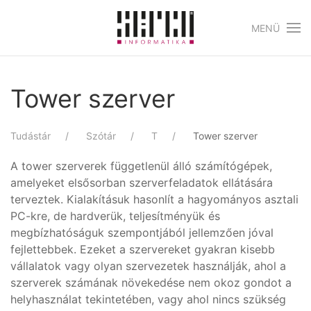
MENÜ
Skip to main content
Tower szerver
Tudástár
Szótár
T
Tower szerver
A tower szerverek függetlenül álló számítógépek,
amelyeket elsősorban szerverfeladatok ellátására
terveztek. Kialakításuk hasonlít a hagyományos asztali
PC-kre, de hardverük, teljesítményük és
megbízhatóságuk szempontjából jellemzően jóval
fejlettebbek. Ezeket a szervereket gyakran kisebb
vállalatok vagy olyan szervezetek használják, ahol a
szerverek számának növekedése nem okoz gondot a
helyhasználat tekintetében, vagy ahol nincs szükség