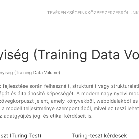
TEVÉKENYSÉGEINK
KÖZBESZERZÉS
RÓLUNK
iség (Training Data V
nyiség (Training Data Volume)
fejlesztése során felhasznált, strukturált vagy strukturálat
gát és általánosító képességét. A modern nagy nyelvi mod
szövegkorpuszt jelent, amely könyvekből, weboldalakból é
 a modell teljesítménye szempontjából, mivel ez teszi lehe
 adatgyűjtés jogi és etikai kérdéseit is.
szt (Turing Test)
Turing-teszt kérdések