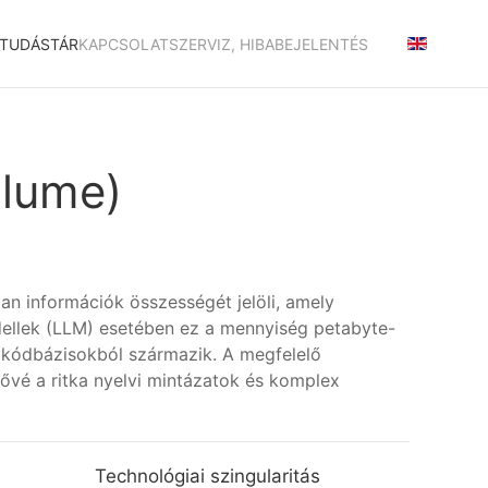
TUDÁSTÁR
KAPCSOLAT
SZERVIZ, HIBABEJELENTÉS
olume)
lan információk összességét jelöli, amely
ellek (LLM) esetében ez a mennyiség petabyte-
s kódbázisokból származik. A megfelelő
tővé a ritka nyelvi mintázatok és komplex
Technológiai szingularitás