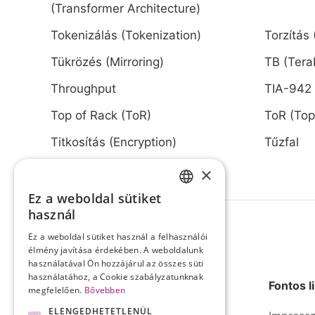
(Transformer Architecture)
Tokenizálás (Tokenization)
Torzítás 
Tükrözés (Mirroring)
TB (Tera
Throughput
TIA-942
Top of Rack (ToR)
ToR (Top
Titkosítás (Encryption)
Tűzfal
×
Ez a weboldal sütiket
HUNGARIAN
használ
ENGLISH
Ez a weboldal sütiket használ a felhasználói
élmény javítása érdekében. A weboldalunk
használatával Ön hozzájárul az összes süti
használatához, a Cookie szabályzatunknak
Fontos l
megfelelően.
Bővebben
ELENGEDHETETLENÜL