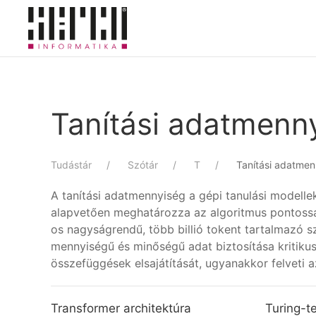
Skip to main content
Tanítási adatmenny
Tudástár
Szótár
T
Tanítási adatmen
A tanítási adatmennyiség a gépi tanulási modellek 
alapvetően meghatározza az algoritmus pontossá
os nagyságrendű, több billió tokent tartalmazó 
mennyiségű és minőségű adat biztosítása kritikus
összefüggések elsajátítását, ugyanakkor felveti az
Transformer architektúra
Turing-te