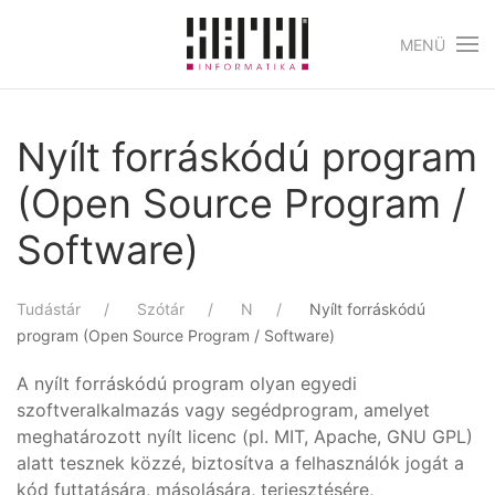
MENÜ
Skip to main content
Nyílt forráskódú program
(Open Source Program /
Software)
Tudástár
Szótár
N
Nyílt forráskódú
program (Open Source Program / Software)
A nyílt forráskódú program olyan egyedi
szoftveralkalmazás vagy segédprogram, amelyet
meghatározott nyílt licenc (pl. MIT, Apache, GNU GPL)
alatt tesznek közzé, biztosítva a felhasználók jogát a
kód futtatására, másolására, terjesztésére,