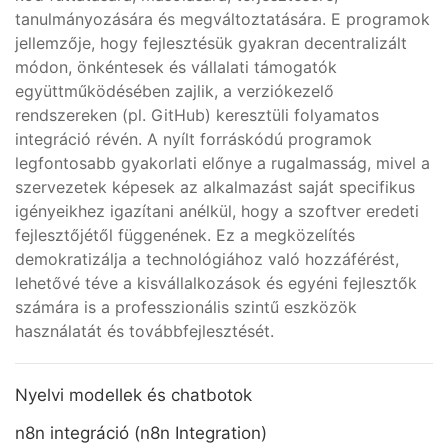
tanulmányozására és megváltoztatására. E programok
jellemzője, hogy fejlesztésük gyakran decentralizált
módon, önkéntesek és vállalati támogatók
együttműködésében zajlik, a verziókezelő
rendszereken (pl. GitHub) keresztüli folyamatos
integráció révén. A nyílt forráskódú programok
legfontosabb gyakorlati előnye a rugalmasság, mivel a
szervezetek képesek az alkalmazást saját specifikus
igényeikhez igazítani anélkül, hogy a szoftver eredeti
fejlesztőjétől függenének. Ez a megközelítés
demokratizálja a technológiához való hozzáférést,
lehetővé téve a kisvállalkozások és egyéni fejlesztők
számára is a professzionális szintű eszközök
használatát és továbbfejlesztését.
Nyelvi modellek és chatbotok
n8n integráció (n8n Integration)