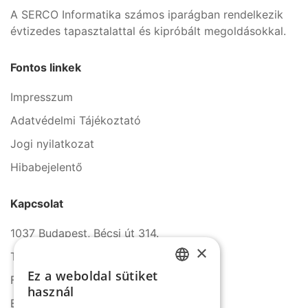
A SERCO Informatika számos iparágban rendelkezik
évtizedes tapasztalattal és kipróbált megoldásokkal.
Fontos linkek
Impresszum
Adatvédelmi Tájékoztató
Jogi nyilatkozat
Hibabejelentő
Kapcsolat
1037 Budapest, Bécsi út 314.
×
Tel.: +36 1 272 2140
Ez a weboldal sütiket
Fax: +36 1 272 2150
HUNGARIAN
használ
E-mail: info@serco.hu
ENGLISH