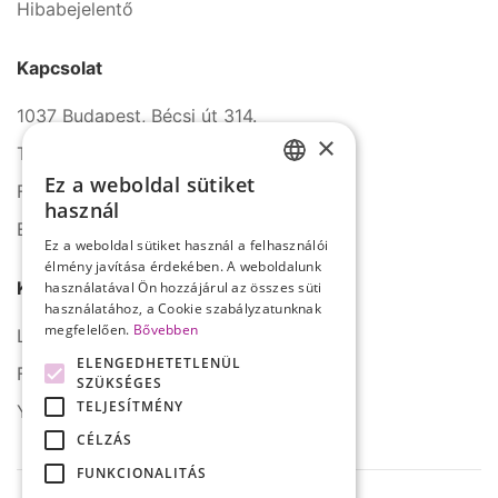
Hibabejelentő
Kapcsolat
1037 Budapest, Bécsi út 314.
×
Tel.: +36 1 272 2140
Ez a weboldal sütiket
Fax: +36 1 272 2150
HUNGARIAN
használ
E-mail: info@serco.hu
ENGLISH
Ez a weboldal sütiket használ a felhasználói
élmény javítása érdekében. A weboldalunk
Kövessen minket
használatával Ön hozzájárul az összes süti
használatához, a Cookie szabályzatunknak
megfelelően.
Bővebben
LinkedIn
ELENGEDHETETLENÜL
Facebook
SZÜKSÉGES
TELJESÍTMÉNY
YouTube
CÉLZÁS
FUNKCIONALITÁS