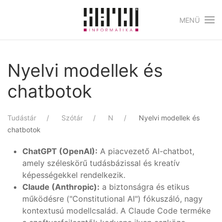
MENÜ
Skip to main content
Nyelvi modellek és
chatbotok
Tudástár
Szótár
N
Nyelvi modellek és
chatbotok
ChatGPT (OpenAI):
A piacvezető AI-chatbot,
amely széleskörű tudásbázissal és kreatív
képességekkel rendelkezik.
Claude (Anthropic):
a biztonságra és etikus
működésre ("Constitutional AI") fókuszáló, nagy
kontextusú modellcsalád. A Claude Code terméke