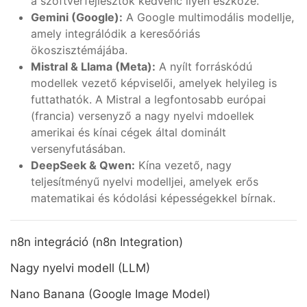
a szoftverfejlesztők kedvenc ilyen eszköze.
Gemini (Google):
A Google multimodális modellje,
amely integrálódik a keresőóriás
ökoszisztémájába.
Mistral & Llama (Meta):
A nyílt forráskódú
modellek vezető képviselői, amelyek helyileg is
futtathatók. A Mistral a legfontosabb európai
(francia) versenyző a nagy nyelvi mdoellek
amerikai és kínai cégek által dominált
versenyfutásában.
DeepSeek & Qwen:
Kína vezető, nagy
teljesítményű nyelvi modelljei, amelyek erős
matematikai és kódolási képességekkel bírnak.
n8n integráció (n8n Integration)
Nagy nyelvi modell (LLM)
Nano Banana (Google Image Model)