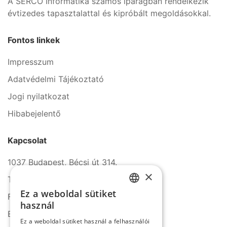
A SERCO Informatika számos iparágban rendelkezik
évtizedes tapasztalattal és kipróbált megoldásokkal.
Fontos linkek
Impresszum
Adatvédelmi Tájékoztató
Jogi nyilatkozat
Hibabejelentő
Kapcsolat
1037 Budapest, Bécsi út 314.
×
Tel.: +36 1 272 2140
Ez a weboldal sütiket
Fax: +36 1 272 2150
HUNGARIAN
használ
E-mail: info@serco.hu
ENGLISH
Ez a weboldal sütiket használ a felhasználói