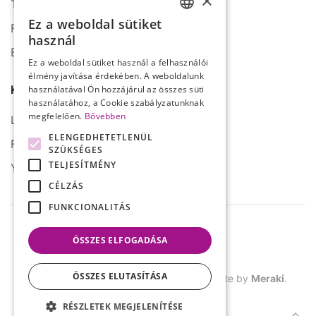
×
Tel.: +36 1 272 2140
Ez a weboldal sütiket
Fax: +36 1 272 2150
HUNGARIAN
használ
E-mail: info@serco.hu
ENGLISH
Ez a weboldal sütiket használ a felhasználói
élmény javítása érdekében. A weboldalunk
Kövessen minket
használatával Ön hozzájárul az összes süti
használatához, a Cookie szabályzatunknak
megfelelően.
Bővebben
LinkedIn
ELENGEDHETETLENÜL
Facebook
SZÜKSÉGES
TELJESÍTMÉNY
YouTube
CÉLZÁS
FUNKCIONALITÁS
ÖSSZES ELFOGADÁSA
ÖSSZES ELUTASÍTÁSA
©
2026.
SERCO. Minden jog fenntartva. Site by
Meraki
.
RÉSZLETEK MEGJELENÍTÉSE