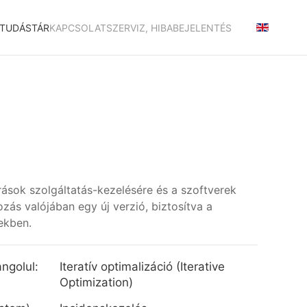
TUDÁSTÁR
KAPCSOLAT
SZERVIZ, HIBABEJELENTÉS
rrások szolgáltatás-kezelésére és a szoftverek
zás valójában egy új verzió, biztosítva a
ekben.
ngolul:
Iteratív optimalizáció (Iterative
Optimization)