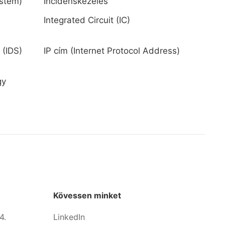
ystem)
Incidenskezelés
Integrated Circuit (IC)
 (IDS)
IP cím (Internet Protocol Address)
gy
Kövessen minket
4.
LinkedIn