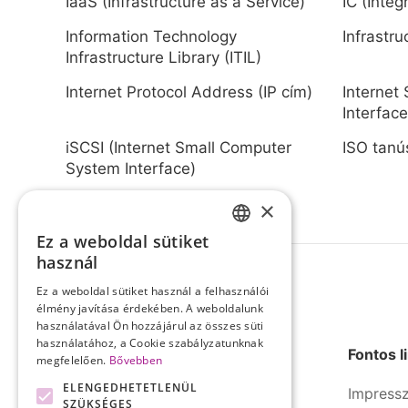
IaaS (Infrastructure as a Service)
IC (Integ
Information Technology
Infrastru
Infrastructure Library (ITIL)
Internet Protocol Address (IP cím)
Internet
Interface
iSCSI (Internet Small Computer
ISO tanú
System Interface)
×
Ez a weboldal sütiket
HUNGARIAN
használ
ENGLISH
Ez a weboldal sütiket használ a felhasználói
élmény javítása érdekében. A weboldalunk
használatával Ön hozzájárul az összes süti
használatához, a Cookie szabályzatunknak
Fontos l
megfelelően.
Bővebben
ELENGEDHETETLENÜL
Impress
SZÜKSÉGES