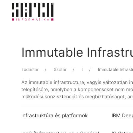
Skip to main content
Immutable Infrastr
Tudástár
Szótár
I
Immutable Infrast
Az immutable infrastructure, vagyis változatlan i
telepítésére, amelyben a komponenseket nem módos
működési konzisztenciát és megbízhatóságot, ami
Infrastruktúra és platformok
IBM Deep