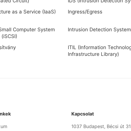
rated Circuit)
IDS (Intrusion Detection S
cture as a Service (IaaS)
Ingress/Egress
 Small Computer System
Intrusion Detection System
 (iSCSI)
sítvány
ITIL (Information Technolo
Infrastructure Library)
inkek
Kapcsolat
zum
1037 Budapest, Bécsi út 31