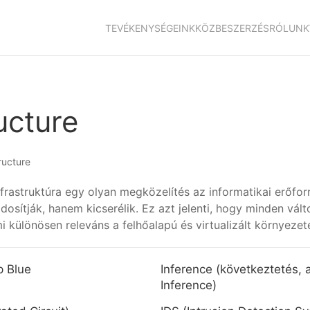
TEVÉKENYSÉGEINK
KÖZBESZERZÉS
RÓLUNK
ucture
ructure
nfrastruktúra egy olyan megközelítés az informatikai erőfo
ítják, hanem kicserélik. Ez azt jelenti, hogy minden válto
 különösen releváns a felhőalapú és virtualizált környezet
 Blue
Inference (következtetés, a
Inference)