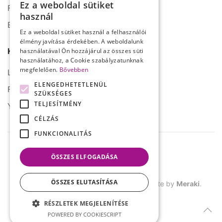
Ez a weboldal sütiket
Fax: +36 1 272 2150
HUNGARIAN
használ
E-mail: info@serco.hu
ENGLISH
Ez a weboldal sütiket használ a felhasználói
élmény javítása érdekében. A weboldalunk
Kövessen minket
használatával Ön hozzájárul az összes süti
használatához, a Cookie szabályzatunknak
megfelelően.
Bővebben
LinkedIn
ELENGEDHETETLENÜL
Facebook
SZÜKSÉGES
TELJESÍTMÉNY
YouTube
CÉLZÁS
FUNKCIONALITÁS
ÖSSZES ELFOGADÁSA
ÖSSZES ELUTASÍTÁSA
©
2026.
SERCO. Minden jog fenntartva. Site by
Meraki
.
RÉSZLETEK MEGJELENÍTÉSE
POWERED BY COOKIESCRIPT