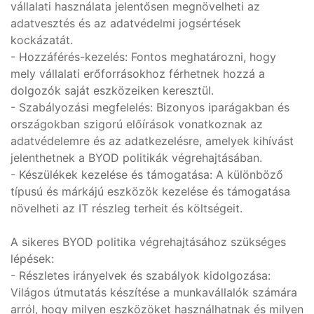
vállalati használata jelentősen megnövelheti az
adatvesztés és az adatvédelmi jogsértések
kockázatát.
- Hozzáférés-kezelés: Fontos meghatározni, hogy
mely vállalati erőforrásokhoz férhetnek hozzá a
dolgozók saját eszközeiken keresztül.
- Szabályozási megfelelés: Bizonyos iparágakban és
országokban szigorú előírások vonatkoznak az
adatvédelemre és az adatkezelésre, amelyek kihívást
jelenthetnek a BYOD politikák végrehajtásában.
- Készülékek kezelése és támogatása: A különböző
típusú és márkájú eszközök kezelése és támogatása
növelheti az IT részleg terheit és költségeit.
A sikeres BYOD politika végrehajtásához szükséges
lépések:
- Részletes irányelvek és szabályok kidolgozása:
Világos útmutatás készítése a munkavállalók számára
arról, hogy milyen eszközöket használhatnak és milyen