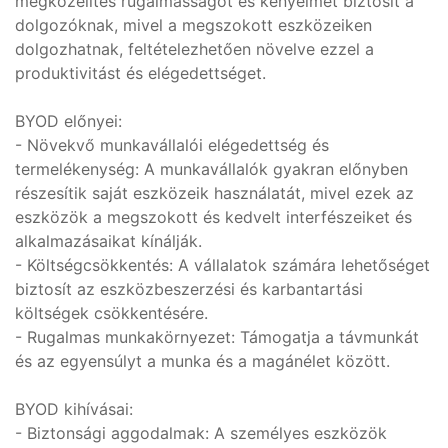
megközelítés rugalmasságot és kényelmet biztosít a
dolgozóknak, mivel a megszokott eszközeiken
dolgozhatnak, feltételezhetően növelve ezzel a
produktivitást és elégedettséget.
BYOD előnyei:
- Növekvő munkavállalói elégedettség és
termelékenység: A munkavállalók gyakran előnyben
részesítik saját eszközeik használatát, mivel ezek az
eszközök a megszokott és kedvelt interfészeiket és
alkalmazásaikat kínálják.
- Költségcsökkentés: A vállalatok számára lehetőséget
biztosít az eszközbeszerzési és karbantartási
költségek csökkentésére.
- Rugalmas munkakörnyezet: Támogatja a távmunkát
és az egyensúlyt a munka és a magánélet között.
BYOD kihívásai:
- Biztonsági aggodalmak: A személyes eszközök