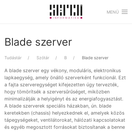
MENÜ
Skip to main content
Blade szerver
Tudástár
Szótár
B
Blade szerver
A blade szerver egy vékony, moduláris, elektronikus
lapkaegység, amely önálló szerverként funkcionál. Ezt
a fajta szerveregységet kifejezetten úgy tervezték,
hogy tömörítsék a szerversűrűséget, miközben
minimalizálják a helyigényt és az energiafogyasztást.
A blade szerverek speciális házakban, ún. blade
keretekben (chassis) helyezkednek el, amelyek közös
tápegységeket, ventilátorokat, hálózati kapcsolatokat
és egyéb megosztott forrásokat biztosítanak a benne