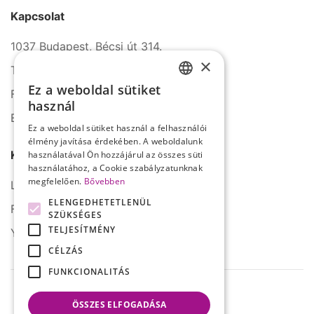
Kapcsolat
1037 Budapest, Bécsi út 314.
×
Tel.: +36 1 272 2140
Ez a weboldal sütiket
Fax: +36 1 272 2150
HUNGARIAN
használ
E-mail: info@serco.hu
ENGLISH
Ez a weboldal sütiket használ a felhasználói
élmény javítása érdekében. A weboldalunk
Kövessen minket
használatával Ön hozzájárul az összes süti
használatához, a Cookie szabályzatunknak
megfelelően.
Bővebben
LinkedIn
ELENGEDHETETLENÜL
Facebook
SZÜKSÉGES
TELJESÍTMÉNY
YouTube
CÉLZÁS
FUNKCIONALITÁS
ÖSSZES ELFOGADÁSA