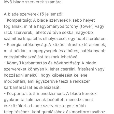
lévő blade szerverek számára.
A blade szerverek fő jellemzői:
- Kompaktság: A blade szerverek kisebb helyet
foglalnak, mint a hagyományos torony (tower) vagy
rack szerverek, lehetővé téve sokkal nagyobb
számítási kapacitás elhelyezését egy adott területen.
- Energiahatékonyság: A közös infrastruktúraelemek,
mint például a tápegységek és a hűtés, hatékonyabb
energiafelhasználást tesznek lehetővé.
- Könnyű karbantartás és bővíthetőség: A blade
szervereket könnyen ki lehet cserélni, frissíteni vagy
hozzáadni anélkül, hogy kábelezést kellene
módosítani, ami egyszerűvé teszi a rendszer
karbantartását és skálázását.
- Központosított menedzsment: A blade keretek
gyakran tartalmaznak beépített menedzsment
eszközöket a blade szerverek egyszerűbb
telepítéséhez, konfigurálásához és monitorozásához.