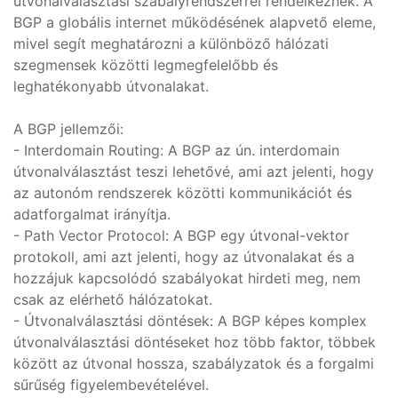
útvonalválasztási szabályrendszerrel rendelkeznek. A
BGP a globális internet működésének alapvető eleme,
mivel segít meghatározni a különböző hálózati
szegmensek közötti legmegfelelőbb és
leghatékonyabb útvonalakat.
A BGP jellemzői:
- Interdomain Routing: A BGP az ún. interdomain
útvonalválasztást teszi lehetővé, ami azt jelenti, hogy
az autonóm rendszerek közötti kommunikációt és
adatforgalmat irányítja.
- Path Vector Protocol: A BGP egy útvonal-vektor
protokoll, ami azt jelenti, hogy az útvonalakat és a
hozzájuk kapcsolódó szabályokat hirdeti meg, nem
csak az elérhető hálózatokat.
- Útvonalválasztási döntések: A BGP képes komplex
útvonalválasztási döntéseket hoz több faktor, többek
között az útvonal hossza, szabályzatok és a forgalmi
sűrűség figyelembevételével.