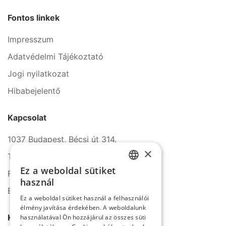
Fontos linkek
Impresszum
Adatvédelmi Tájékoztató
Jogi nyilatkozat
Hibabejelentő
Kapcsolat
1037 Budapest, Bécsi út 314.
×
Tel.: +36 1 272 2140
Ez a weboldal sütiket
Fax: +36 1 272 2150
HUNGARIAN
használ
E-mail: info@serco.hu
ENGLISH
Ez a weboldal sütiket használ a felhasználói
élmény javítása érdekében. A weboldalunk
Kövessen minket
használatával Ön hozzájárul az összes süti