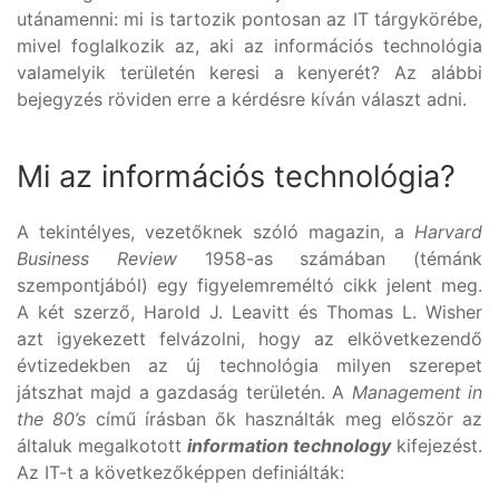
utánamenni: mi is tartozik pontosan az IT tárgykörébe,
mivel foglalkozik az, aki az információs technológia
valamelyik területén keresi a kenyerét? Az alábbi
bejegyzés röviden erre a kérdésre kíván választ adni.
Mi az információs technológia?
A tekintélyes, vezetőknek szóló magazin, a
Harvard
Business Review
1958-as számában (témánk
szempontjából) egy figyelemreméltó cikk jelent meg.
A két szerző, Harold J. Leavitt és Thomas L. Wisher
azt igyekezett felvázolni, hogy az elkövetkezendő
évtizedekben az új technológia milyen szerepet
játszhat majd a gazdaság területén. A
Management in
the 80’s
című írásban ők használták meg először az
általuk megalkotott
information technology
kifejezést.
Az IT-t a következőképpen definiálták: