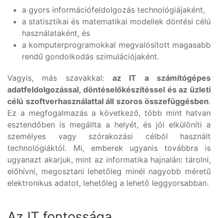
a gyors információfeldolgozás technológiájaként,
a statisztikai és matematikai modellek döntési célú
használataként, és
a komputerprogramokkal megvalósított magasabb
rendű gondolkodás szimulációjaként.
Vagyis, más szavakkal:
az IT a számítógépes
adatfeldolgozással, döntéselőkészítéssel és az üzleti
célú szoftverhasználattal áll szoros összefüggésben
.
Ez a megfogalmazás a következő, több mint hatvan
esztendőben is megállta a helyét, és jól elkülöníti a
személyes vagy szórakozási célból használt
technológiáktól. Mi, emberek ugyanis továbbra is
ugyanazt akarjuk, mint az informatika hajnalán: tárolni,
előhívni, megosztani lehetőleg minél nagyobb méretű
elektronikus adatot, lehetőleg a lehető leggyorsabban.
Az IT fontossága