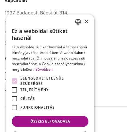
Kapcsolat
1037 Budapest, Bécsi út 314.
×
Tel.: +36 1 272 2140
Ez a weboldal sütiket
Fax: +36 1 272 2150
HUNGARIAN
használ
E-mail: info@serco.hu
ENGLISH
Ez a weboldal sütiket használ a felhasználói
élmény javítása érdekében. A weboldalunk
Kövessen minket
használatával Ön hozzájárul az összes süti
használatához, a Cookie szabályzatunknak
megfelelően.
Bővebben
LinkedIn
ELENGEDHETETLENÜL
Facebook
SZÜKSÉGES
TELJESÍTMÉNY
YouTube
CÉLZÁS
FUNKCIONALITÁS
ÖSSZES ELFOGADÁSA