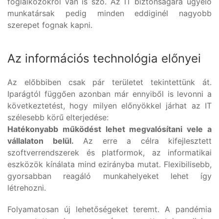
foglalkozókról van is szó. Az IT biztonságára ügyelő
munkatársak pedig minden eddiginél nagyobb
szerepet fognak kapni.
Az információs technológia előnyei
Az előbbiben csak pár területet tekintettünk át.
Iparágtól függően azonban már ennyiből is levonni a
következtetést, hogy milyen előnyökkel járhat az IT
szélesebb körű elterjedése:
Hatékonyabb működést lehet megvalósítani vele a
vállalaton belül.
Az erre a célra kifejlesztett
szoftverrendszerek és platformok, az informatikai
eszközök kínálata mind ezirányba mutat. Flexibilisebb,
gyorsabban reagáló munkahelyeket lehet így
létrehozni.
Folyamatosan új lehetőségeket teremt. A pandémia