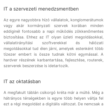
IT a szervezeti menedzsmentben
Az egyre nagyobbra hízó vállalatok, konglomerátumok
vagy akár kormányzati szervek korában minden
eddiginél fontosabb a napi működés zökkenőmentes
biztosítása. Ehhez az IT olyan üzleti megoldásokkal,
vállalatirányítási szoftverekkel és hálózati
megoldásokkal tud élen járni, amelyek estenként több
tízezer embert is össze tudnak kötni egymással. A
hardver részének karbantartása, fejlesztése, routerek,
szerverek beszerzése is idetartozik.
IT az oktatásban
A megfakult táblán csikorgó kréta már a múlté. Még a
hátrányos térségekben is egyre több helyen váltja fel
ezt a régi megoldást a digitális változat. De nemcsak a