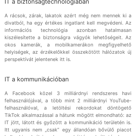
IT a biztonságtechnológiában
A rácsok, zárak, lakatok azért még nem mennek ki a
divatból, ha egy értékes ingatlant kell megvédeni. Az
információs technológia azonban hatalmasan
kiszélesítette a biztonságra vágyók lehetőségeit. Az
okos kamerák, a mobilkamerákon megfigyelhető
helyiségek, az érzékelőkkel összekötött hálózatok új
perspektívát jelentenek itt is.
IT a kommunikációban
A Facebook közel 3 milliárdnyi rendszeres havi
felhasználójával, a több mint 2 milliárdnyi YouTube-
felhasználóval, a letöltési rekordokat döntögető
TikTok alkalmazással a hátunk mögött elmondható: az
IT jött, látott és győzött a kommunikáció területén is.
Itt ugyanis nem „csak” egy állandóan bővülő piacot