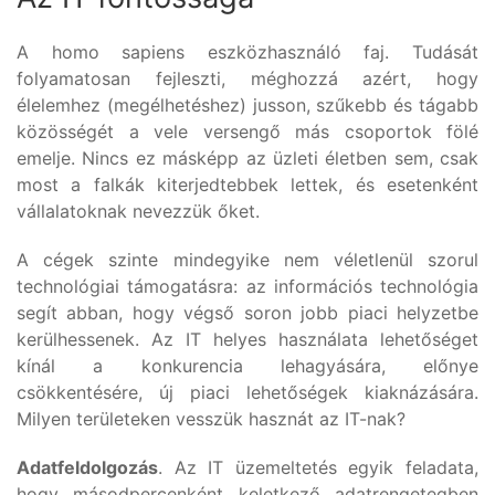
A homo sapiens eszközhasználó faj. Tudását
folyamatosan fejleszti, méghozzá azért, hogy
élelemhez (megélhetéshez) jusson, szűkebb és tágabb
közösségét a vele versengő más csoportok fölé
emelje. Nincs ez másképp az üzleti életben sem, csak
most a falkák kiterjedtebbek lettek, és esetenként
vállalatoknak nevezzük őket.
A cégek szinte mindegyike nem véletlenül szorul
technológiai támogatásra: az információs technológia
segít abban, hogy végső soron jobb piaci helyzetbe
kerülhessenek. Az IT helyes használata lehetőséget
kínál a konkurencia lehagyására, előnye
csökkentésére, új piaci lehetőségek kiaknázására.
Milyen területeken vesszük hasznát az IT-nak?
Adatfeldolgozás
. Az IT üzemeltetés egyik feladata,
hogy másodpercenként keletkező adatrengetegben