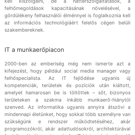
kell kiszolgálni, de a háttérszolgáltatások, a
felhőmegoldások kapacitásának növelésével, a
gördülékeny felhasználói élménnyel is foglalkoznia kell
az információs technológiáért felelős cégen belüli
szakembereknek.
IT a munkaerőpiacon
2000-ben az emberiség még nem ismerte azt a
kifejezést, hogy például social media manager vagy
felhőspecialista. Az IT fejlődése ugyanis új
kompetenciák, területek és pozíciók után kiáltott,
amelyet hamarosan be is töltöttek – sőt, bizonyos
területeken a szakma inkább munkaerő-hiánytól
szenved. Az informatika ugyanis annyira átszövi a
mindennapi életünket, hogy sokkal több személyre van
szükségünk e rendszer működtetéséhez, akár
programozókról, akár adattudósokról, architektúrával