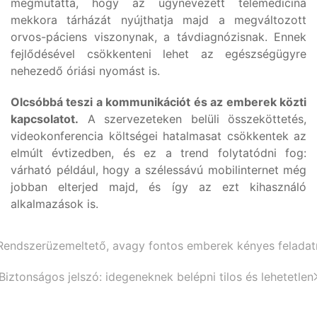
megmutatta, hogy az úgynevezett telemedicina
mekkora tárházát nyújthatja majd a megváltozott
orvos-páciens viszonynak, a távdiagnózisnak. Ennek
fejlődésével csökkenteni lehet az egészségügyre
nehezedő óriási nyomást is.
Olcsóbbá teszi a kommunikációt és az emberek közti
kapcsolatot.
A szervezeteken belüli összeköttetés,
videokonferencia költségei hatalmasat csökkentek az
elmúlt évtizedben, és ez a trend folytatódni fog:
várható például, hogy a szélessávú mobilinternet még
jobban elterjed majd, és így az ezt kihasználó
alkalmazások is.
Rendszerüzemeltető, avagy fontos emberek kényes feladat
Biztonságos jelszó: idegeneknek belépni tilos és lehetetlen