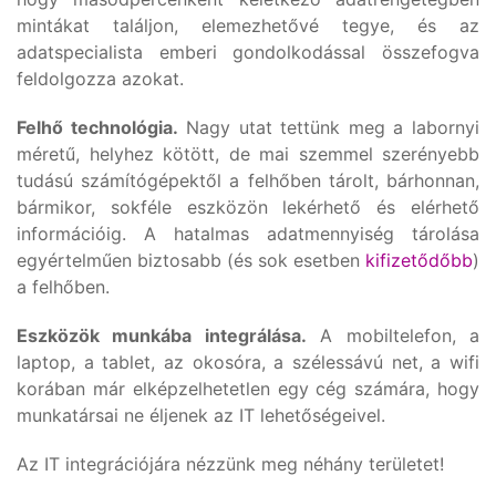
mintákat találjon, elemezhetővé tegye, és az
adatspecialista emberi gondolkodással összefogva
feldolgozza azokat.
Felhő technológia.
Nagy utat tettünk meg a labornyi
méretű, helyhez kötött, de mai szemmel szerényebb
tudású számítógépektől a felhőben tárolt, bárhonnan,
bármikor, sokféle eszközön lekérhető és elérhető
információig. A hatalmas adatmennyiség tárolása
egyértelműen biztosabb (és sok esetben
kifizetődőbb
)
a felhőben.
Eszközök munkába integrálása.
A mobiltelefon, a
laptop, a tablet, az okosóra, a szélessávú net, a wifi
korában már elképzelhetetlen egy cég számára, hogy
munkatársai ne éljenek az IT lehetőségeivel.
Az IT integrációjára nézzünk meg néhány területet!