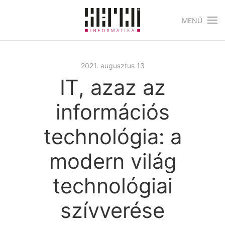
MENÜ
Skip to main content
2021. augusztus 13
IT, azaz az
információs
technológia: a
modern világ
technológiai
szívverése