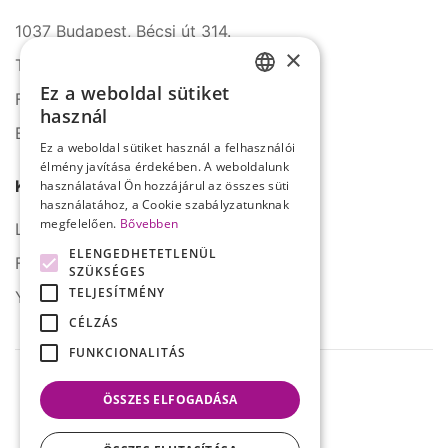
1037 Budapest, Bécsi út 314.
×
Tel.: +36 1 272 2140
Ez a weboldal sütiket
Fax: +36 1 272 2150
HUNGARIAN
használ
E-mail: info@serco.hu
ENGLISH
Ez a weboldal sütiket használ a felhasználói
élmény javítása érdekében. A weboldalunk
Kövessen minket
használatával Ön hozzájárul az összes süti
használatához, a Cookie szabályzatunknak
megfelelően.
Bővebben
LinkedIn
ELENGEDHETETLENÜL
Facebook
SZÜKSÉGES
TELJESÍTMÉNY
YouTube
CÉLZÁS
FUNKCIONALITÁS
ÖSSZES ELFOGADÁSA