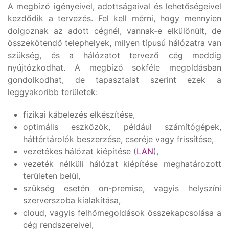
A megbízó igényeivel, adottságaival és lehetőségeivel
kezdődik a tervezés. Fel kell mérni, hogy mennyien
dolgoznak az adott cégnél, vannak-e elkülönült, de
összekötendő telephelyek, milyen típusú hálózatra van
szükség, és a hálózatot tervező cég meddig
nyújtózkodhat. A megbízó sokféle megoldásban
gondolkodhat, de tapasztalat szerint ezek a
leggyakoribb területek:
fizikai kábelezés elkészítése,
optimális eszközök, például számítógépek,
háttértárolók beszerzése, cseréje vagy frissítése,
vezetékes hálózat kiépítése (
LAN
),
vezeték nélküli hálózat kiépítése meghatározott
területen belül,
szükség esetén on-premise, vagyis helyszíni
szerverszoba kialakítása,
cloud, vagyis felhőmegoldások összekapcsolása a
cég rendszereivel,