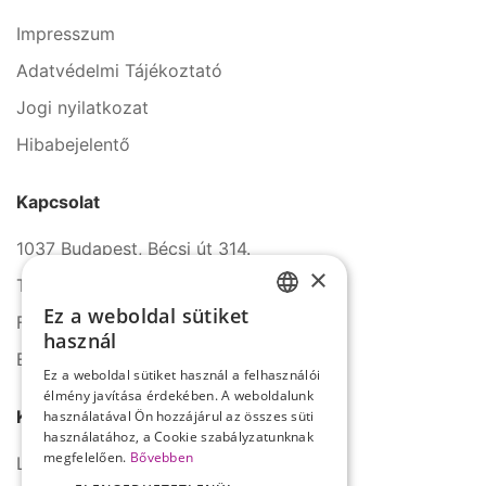
Impresszum
Adatvédelmi Tájékoztató
Jogi nyilatkozat
Hibabejelentő
Kapcsolat
1037 Budapest, Bécsi út 314.
×
Tel.: +36 1 272 2140
Ez a weboldal sütiket
Fax: +36 1 272 2150
HUNGARIAN
használ
E-mail: info@serco.hu
ENGLISH
Ez a weboldal sütiket használ a felhasználói
élmény javítása érdekében. A weboldalunk
Kövessen minket
használatával Ön hozzájárul az összes süti
használatához, a Cookie szabályzatunknak
megfelelően.
Bővebben
LinkedIn