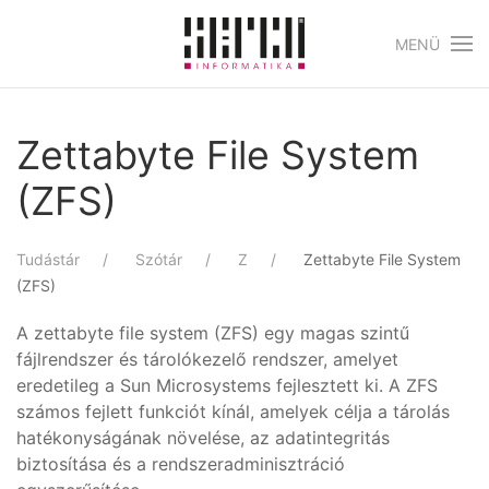
MENÜ
Skip to main content
Zettabyte File System
(ZFS)
Tudástár
Szótár
Z
Zettabyte File System
(ZFS)
A zettabyte file system (ZFS) egy magas szintű
fájlrendszer és tárolókezelő rendszer, amelyet
eredetileg a Sun Microsystems fejlesztett ki. A ZFS
számos fejlett funkciót kínál, amelyek célja a tárolás
hatékonyságának növelése, az adatintegritás
biztosítása és a rendszeradminisztráció