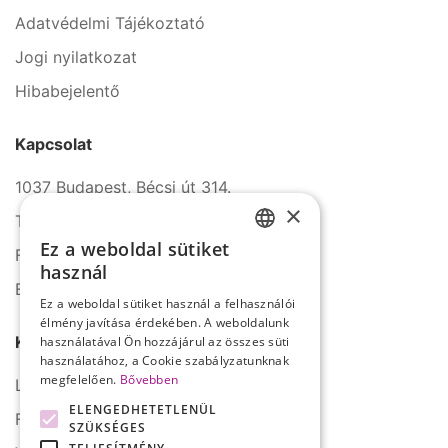
Adatvédelmi Tájékoztató
Jogi nyilatkozat
Hibabejelentő
Kapcsolat
1037 Budapest, Bécsi út 314.
×
Tel.: +36 1 272 2140
Ez a weboldal sütiket
Fax: +36 1 272 2150
HUNGARIAN
használ
E-mail: info@serco.hu
ENGLISH
Ez a weboldal sütiket használ a felhasználói
élmény javítása érdekében. A weboldalunk
Kövessen minket
használatával Ön hozzájárul az összes süti
használatához, a Cookie szabályzatunknak
megfelelően.
Bővebben
LinkedIn
ELENGEDHETETLENÜL
Facebook
SZÜKSÉGES