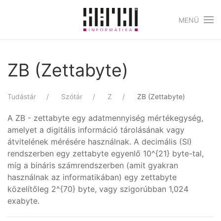
MENÜ
Skip to main content
ZB (Zettabyte)
Tudástár
Szótár
Z
ZB (Zettabyte)
A ZB - zettabyte egy adatmennyiség mértékegység,
amelyet a digitális információ tárolásának vagy
átvitelének mérésére használnak. A decimális (SI)
rendszerben egy zettabyte egyenlő 10^{21} byte-tal,
míg a bináris számrendszerben (amit gyakran
használnak az informatikában) egy zettabyte
közelítőleg 2^{70} byte, vagy szigorúbban 1,024
exabyte.