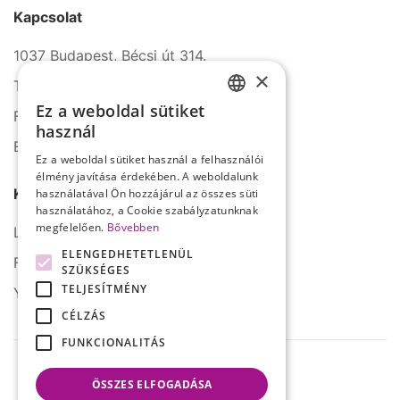
Kapcsolat
1037 Budapest, Bécsi út 314.
×
Tel.: +36 1 272 2140
Ez a weboldal sütiket
Fax: +36 1 272 2150
HUNGARIAN
használ
E-mail: info@serco.hu
ENGLISH
Ez a weboldal sütiket használ a felhasználói
élmény javítása érdekében. A weboldalunk
Kövessen minket
használatával Ön hozzájárul az összes süti
használatához, a Cookie szabályzatunknak
megfelelően.
Bővebben
LinkedIn
ELENGEDHETETLENÜL
Facebook
SZÜKSÉGES
TELJESÍTMÉNY
YouTube
CÉLZÁS
FUNKCIONALITÁS
ÖSSZES ELFOGADÁSA