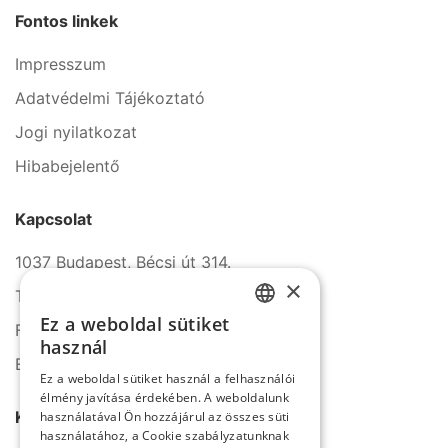
Fontos linkek
Impresszum
Adatvédelmi Tájékoztató
Jogi nyilatkozat
Hibabejelentő
Kapcsolat
1037 Budapest, Bécsi út 314.
×
Tel.: +36 1 272 2140
Ez a weboldal sütiket
Fax: +36 1 272 2150
HUNGARIAN
használ
E-mail: info@serco.hu
ENGLISH
Ez a weboldal sütiket használ a felhasználói
élmény javítása érdekében. A weboldalunk
Kövessen minket
használatával Ön hozzájárul az összes süti
használatához, a Cookie szabályzatunknak