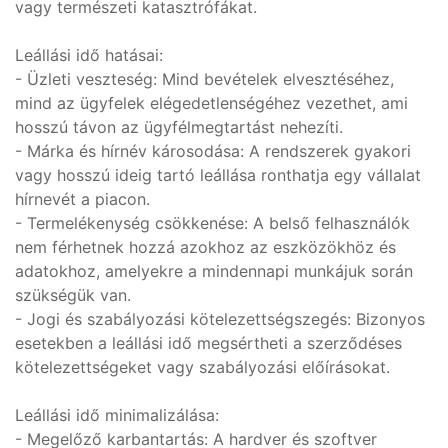
vagy természeti katasztrófákat.
Leállási idő hatásai:
- Üzleti veszteség: Mind bevételek elvesztéséhez,
mind az ügyfelek elégedetlenségéhez vezethet, ami
hosszú távon az ügyfélmegtartást nehezíti.
- Márka és hírnév károsodása: A rendszerek gyakori
vagy hosszú ideig tartó leállása ronthatja egy vállalat
hírnevét a piacon.
- Termelékenység csökkenése: A belső felhasználók
nem férhetnek hozzá azokhoz az eszközökhöz és
adatokhoz, amelyekre a mindennapi munkájuk során
szükségük van.
- Jogi és szabályozási kötelezettségszegés: Bizonyos
esetekben a leállási idő megsértheti a szerződéses
kötelezettségeket vagy szabályozási előírásokat.
Leállási idő minimalizálása:
- Megelőző karbantartás: A hardver és szoftver