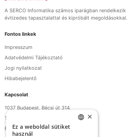
A SERCO Informatika számos iparágban rendelkezik
évtizedes tapasztalattal és kipróbált megoldásokkal.
Fontos linkek
Impresszum
Adatvédelmi Tájékoztató
Jogi nyilatkozat
Hibabejelentő
Kapcsolat
1037 Budapest, Bécsi út 314.
×
Tel.: +36 1 272 2140
Ez a weboldal sütiket
Fax: +36 1 272 2150
HUNGARIAN
használ