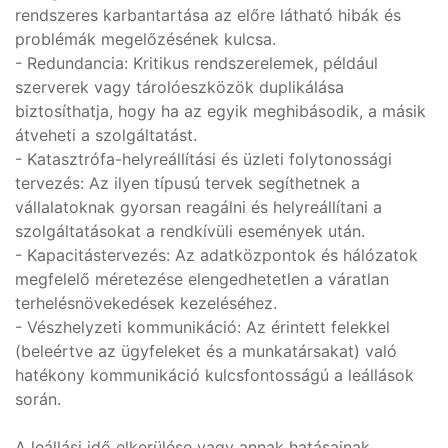
rendszeres karbantartása az előre látható hibák és
problémák megelőzésének kulcsa.
- Redundancia: Kritikus rendszerelemek, például
szerverek vagy tárolóeszközök duplikálása
biztosíthatja, hogy ha az egyik meghibásodik, a másik
átveheti a szolgáltatást.
- Katasztrófa-helyreállítási és üzleti folytonossági
tervezés: Az ilyen típusú tervek segíthetnek a
vállalatoknak gyorsan reagálni és helyreállítani a
szolgáltatásokat a rendkívüli események után.
- Kapacitástervezés: Az adatközpontok és hálózatok
megfelelő méretezése elengedhetetlen a váratlan
terhelésnövekedések kezeléséhez.
- Vészhelyzeti kommunikáció: Az érintett felekkel
(beleértve az ügyfeleket és a munkatársakat) való
hatékony kommunikáció kulcsfontosságú a leállások
során.
A leállási idő elkerülése vagy annak hatásainak