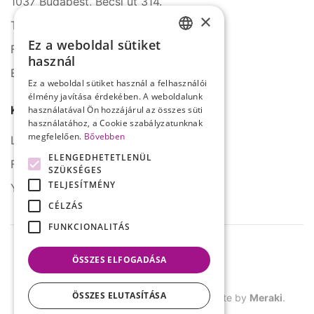
1037 Budapest, Bécsi út 314.
×
Tel.: +36 1 272 2140
Ez a weboldal sütiket
Fax: +36 1 272 2150
HUNGARIAN
használ
E-mail: info@serco.hu
ENGLISH
Ez a weboldal sütiket használ a felhasználói
élmény javítása érdekében. A weboldalunk
Kövessen minket
használatával Ön hozzájárul az összes süti
használatához, a Cookie szabályzatunknak
megfelelően.
Bővebben
LinkedIn
ELENGEDHETETLENÜL
Facebook
SZÜKSÉGES
TELJESÍTMÉNY
YouTube
CÉLZÁS
FUNKCIONALITÁS
ÖSSZES ELFOGADÁSA
ÖSSZES ELUTASÍTÁSA
©
2026.
SERCO. Minden jog fenntartva. Site by
Meraki
.