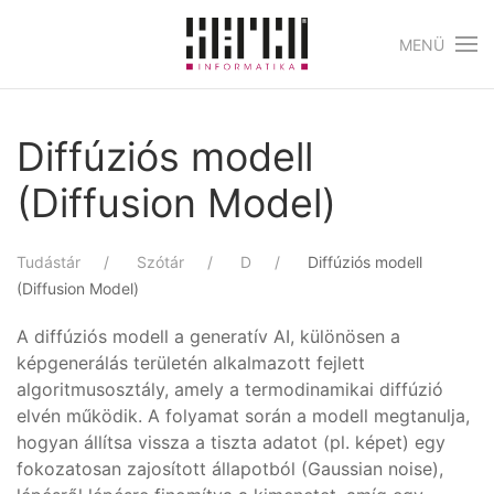
MENÜ
Skip to main content
Diffúziós modell
(Diffusion Model)
Tudástár
Szótár
D
Diffúziós modell
(Diffusion Model)
A diffúziós modell a generatív AI, különösen a
képgenerálás területén alkalmazott fejlett
algoritmusosztály, amely a termodinamikai diffúzió
elvén működik. A folyamat során a modell megtanulja,
hogyan állítsa vissza a tiszta adatot (pl. képet) egy
fokozatosan zajosított állapotból (Gaussian noise),