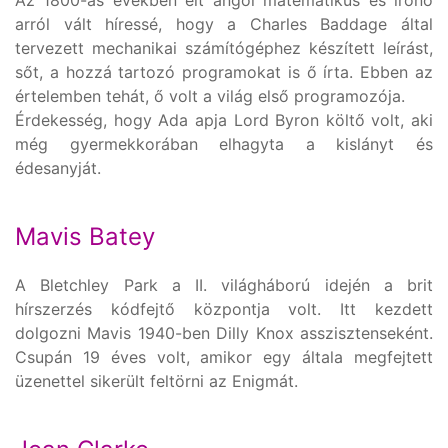
arról vált híressé, hogy a Charles Baddage által
tervezett mechanikai számítógéphez készített leírást,
sőt, a hozzá tartozó programokat is ő írta. Ebben az
értelemben tehát, ő volt a világ első programozója.
Érdekesség, hogy Ada apja Lord Byron költő volt, aki
még gyermekkorában elhagyta a kislányt és
édesanyját.
Mavis Batey
A Bletchley Park a II. világháború idején a brit
hírszerzés kódfejtő központja volt. Itt kezdett
dolgozni Mavis 1940-ben Dilly Knox asszisztenseként.
Csupán 19 éves volt, amikor egy általa megfejtett
üzenettel sikerült feltörni az Enigmát.