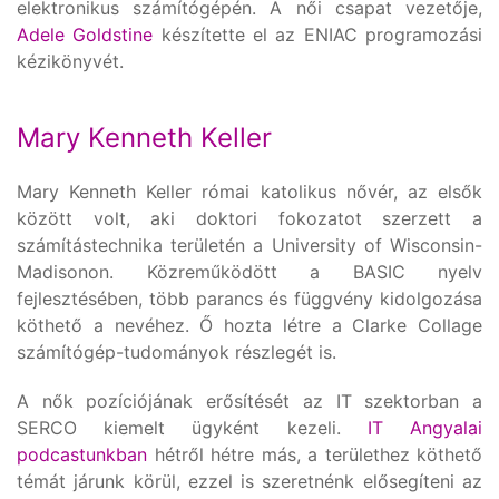
elektronikus számítógépén. A női csapat vezetője,
Adele Goldstine
készítette el az ENIAC programozási
kézikönyvét.
Mary Kenneth Keller
Mary Kenneth Keller római katolikus nővér, az elsők
között volt, aki doktori fokozatot szerzett a
számítástechnika területén a University of Wisconsin-
Madisonon. Közreműködött a BASIC nyelv
fejlesztésében, több parancs és függvény kidolgozása
köthető a nevéhez. Ő hozta létre a Clarke Collage
számítógép-tudományok részlegét is.
A nők pozíciójának erősítését az IT szektorban a
SERCO kiemelt ügyként kezeli.
IT Angyalai
podcastunkban
hétről hétre más, a területhez köthető
témát járunk körül, ezzel is szeretnénk elősegíteni az