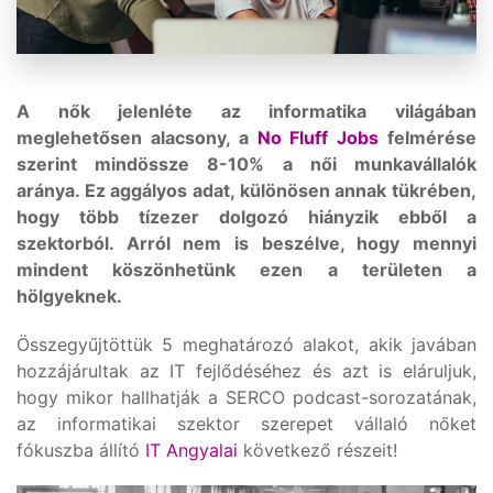
A nők jelenléte az informatika világában
meglehetősen alacsony, a
No Fluff Jobs
felmérése
szerint mindössze 8-10% a női munkavállalók
aránya. Ez aggályos adat, különösen annak tükrében,
hogy több tízezer dolgozó hiányzik ebből a
szektorból. Arról nem is beszélve, hogy mennyi
mindent köszönhetünk ezen a területen a
hölgyeknek.
Összegyűjtöttük 5 meghatározó alakot, akik javában
hozzájárultak az IT fejlődéséhez és azt is eláruljuk,
hogy mikor hallhatják a SERCO podcast-sorozatának,
az informatikai szektor szerepet vállaló nőket
fókuszba állító
IT Angyalai
következő részeit!