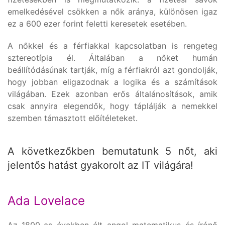
emelkedésével csökken a nők aránya, különösen igaz
ez a 600 ezer forint feletti keresetek esetében.
A nőkkel és a férfiakkal kapcsolatban is rengeteg
sztereotípia él. Általában a nőket humán
beállítódásúnak tartják, míg a férfiakról azt gondolják,
hogy jobban eligazodnak a logika és a számítások
világában. Ezek azonban erős általánosítások, amik
csak annyira elegendők, hogy táplálják a nemekkel
szemben támasztott előítéleteket.
A következőkben bemutatunk 5 nőt, aki
jelentős hatást gyakorolt az IT világára!
Ada Lovelace
Az 1800-as években élt angol matematikus és írónő