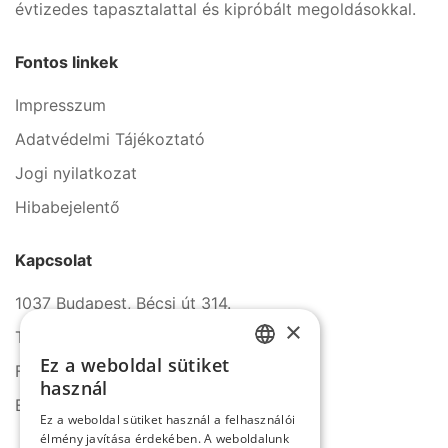
évtizedes tapasztalattal és kipróbált megoldásokkal.
Fontos linkek
Impresszum
Adatvédelmi Tájékoztató
Jogi nyilatkozat
Hibabejelentő
Kapcsolat
1037 Budapest, Bécsi út 314.
×
Tel.: +36 1 272 2140
Ez a weboldal sütiket
Fax: +36 1 272 2150
HUNGARIAN
használ
E-mail: info@serco.hu
ENGLISH
Ez a weboldal sütiket használ a felhasználói
élmény javítása érdekében. A weboldalunk