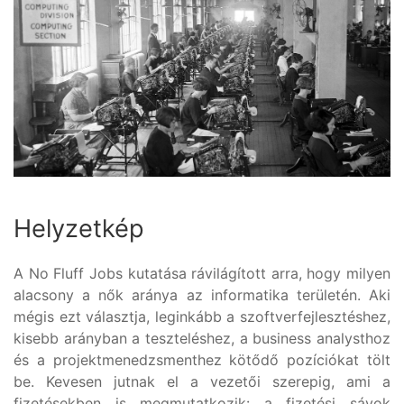
Helyzetkép
A No Fluff Jobs kutatása rávilágított arra, hogy milyen
alacsony a nők aránya az informatika területén. Aki
mégis ezt választja, leginkább a szoftverfejlesztéshez,
kisebb arányban a teszteléshez, a business analysthoz
és a projektmenedzsmenthez kötődő pozíciókat tölt
be. Kevesen jutnak el a vezetői szerepig, ami a
fizetésekben is megmutatkozik: a fizetési sávok