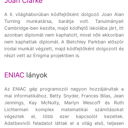
Joan Clarke
A II. világháborúban kódfejtőként dolgozó Joan Alan
Turning munkatársa, barátja volt. Tanulmányait
Cambridge-ben kezdte, majd kódfejtő iskolába járt, itt
azonban diplomát nem kaphatott, mivel nők ekkoriban
nem kaphattak diplomát. A Bletchley Parkban először
irodai munkát végzett, majd kódfejtőként dolgozott és
részt vett az Enigma projektben is.
ENIAC
lányok
Az ENIAC gép programozói nagyon hozzájárultak a
mai informatikához. Betty Snyder, Frances Bilas, Jean
Jennings, Kay McNulty, Marlyn Wescoff és Ruth
Lichterman komplex matematikai számításokat
végeztek el, több ezer kapcsolót kezeltek.
Adatbevivői feladatot láttak el a világ első, teljesen