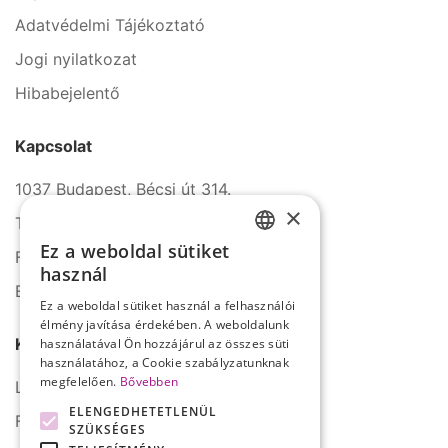
Adatvédelmi Tájékoztató
Jogi nyilatkozat
Hibabejelentő
Kapcsolat
1037 Budapest, Bécsi út 314.
×
Tel.: +36 1 272 2140
Ez a weboldal sütiket
Fax: +36 1 272 2150
HUNGARIAN
használ
E-mail: info@serco.hu
ENGLISH
Ez a weboldal sütiket használ a felhasználói
élmény javítása érdekében. A weboldalunk
Kövessen minket
használatával Ön hozzájárul az összes süti
használatához, a Cookie szabályzatunknak
megfelelően.
Bővebben
LinkedIn
ELENGEDHETETLENÜL
Facebook
SZÜKSÉGES