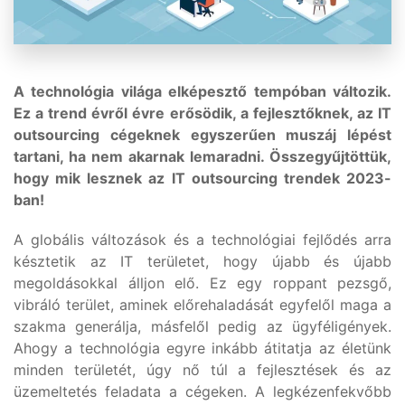
A technológia világa elképesztő tempóban változik.
Ez a trend évről évre erősödik, a fejlesztőknek, az IT
outsourcing cégeknek egyszerűen muszáj lépést
tartani, ha nem akarnak lemaradni. Összegyűjtöttük,
hogy mik lesznek az IT outsourcing trendek 2023-
ban!
A globális változások és a technológiai fejlődés arra
késztetik az IT területet, hogy újabb és újabb
megoldásokkal álljon elő. Ez egy roppant pezsgő,
vibráló terület, aminek előrehaladását egyfelől maga a
szakma generálja, másfelől pedig az ügyféligények.
Ahogy a technológia egyre inkább átitatja az életünk
minden területét, úgy nő túl a fejlesztések és az
üzemeltetés feladata a cégeken. A legkézenfekvőbb