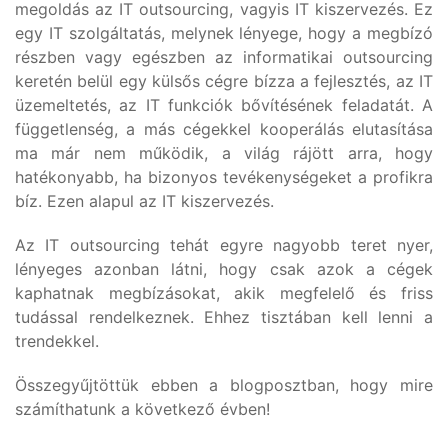
megoldás az IT outsourcing, vagyis IT kiszervezés. Ez
egy IT szolgáltatás, melynek lényege, hogy a megbízó
részben vagy egészben az informatikai outsourcing
keretén belül egy külsős cégre bízza a fejlesztés, az IT
üzemeltetés, az IT funkciók bővítésének feladatát. A
függetlenség, a más cégekkel kooperálás elutasítása
ma már nem működik, a világ rájött arra, hogy
hatékonyabb, ha bizonyos tevékenységeket a profikra
bíz. Ezen alapul az IT kiszervezés.
Az IT outsourcing tehát egyre nagyobb teret nyer,
lényeges azonban látni, hogy csak azok a cégek
kaphatnak megbízásokat, akik megfelelő és friss
tudással rendelkeznek. Ehhez tisztában kell lenni a
trendekkel.
Összegyűjtöttük ebben a blogposztban, hogy mire
számíthatunk a következő évben!