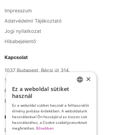
Impresszum
Adatvédelmi Tájékoztató
Jogi nyilatkozat
Hibabejelentő
Kapcsolat
1037 Budapest, Bécsi út 314.
×
Tel.: +36 1 272 2140
Ez a weboldal sütiket
Fax: +36 1 272 2150
HUNGARIAN
használ
E-mail: info@serco.hu
ENGLISH
Ez a weboldal sütiket használ a felhasználói
élmény javítása érdekében. A weboldalunk
Kövessen minket
használatával Ön hozzájárul az összes süti
használatához, a Cookie szabályzatunknak
megfelelően.
Bővebben
LinkedIn