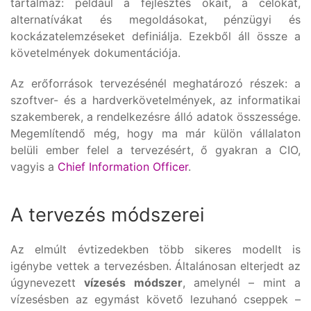
tartalmaz: például a fejlesztés okait, a célokat,
alternatívákat és megoldásokat, pénzügyi és
kockázatelemzéseket definiálja. Ezekből áll össze a
követelmények dokumentációja.
Az erőforrások tervezésénél meghatározó részek: a
szoftver- és a hardverkövetelmények, az informatikai
szakemberek, a rendelkezésre álló adatok összessége.
Megemlítendő még, hogy ma már külön vállalaton
belüli ember felel a tervezésért, ő gyakran a CIO,
vagyis a
Chief Information Officer
.
A tervezés módszerei
Az elmúlt évtizedekben több sikeres modellt is
igénybe vettek a tervezésben. Általánosan elterjedt az
úgynevezett
vízesés módszer
, amelynél – mint a
vízesésben az egymást követő lezuhanó cseppek –