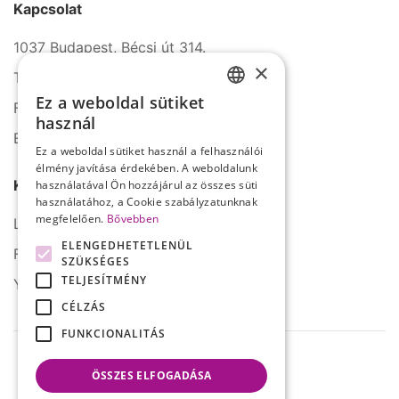
Kapcsolat
1037 Budapest, Bécsi út 314.
×
Tel.: +36 1 272 2140
Ez a weboldal sütiket
Fax: +36 1 272 2150
HUNGARIAN
használ
E-mail: info@serco.hu
ENGLISH
Ez a weboldal sütiket használ a felhasználói
élmény javítása érdekében. A weboldalunk
Kövessen minket
használatával Ön hozzájárul az összes süti
használatához, a Cookie szabályzatunknak
megfelelően.
Bővebben
LinkedIn
ELENGEDHETETLENÜL
Facebook
SZÜKSÉGES
TELJESÍTMÉNY
YouTube
CÉLZÁS
FUNKCIONALITÁS
ÖSSZES ELFOGADÁSA