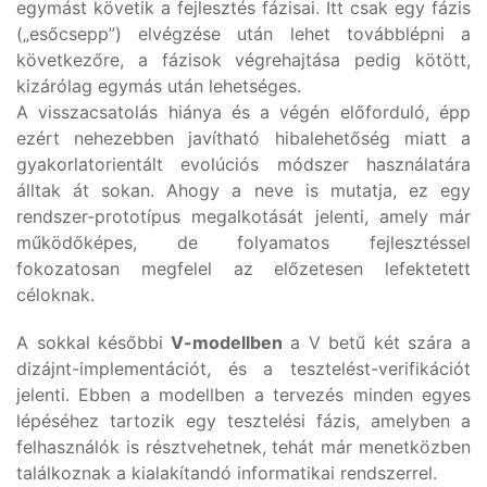
egymást követik a fejlesztés fázisai. Itt csak egy fázis
(„esőcsepp”) elvégzése után lehet továbblépni a
következőre, a fázisok végrehajtása pedig kötött,
kizárólag egymás után lehetséges.
A visszacsatolás hiánya és a végén előforduló, épp
ezért nehezebben javítható hibalehetőség miatt a
gyakorlatorientált evolúciós módszer használatára
álltak át sokan. Ahogy a neve is mutatja, ez egy
rendszer-prototípus megalkotását jelenti, amely már
működőképes, de folyamatos fejlesztéssel
fokozatosan megfelel az előzetesen lefektetett
céloknak.
A sokkal későbbi
V-modellben
a V betű két szára a
dizájnt-implementációt, és a tesztelést-verifikációt
jelenti. Ebben a modellben a tervezés minden egyes
lépéséhez tartozik egy tesztelési fázis, amelyben a
felhasználók is résztvehetnek, tehát már menetközben
találkoznak a kialakítandó informatikai rendszerrel.