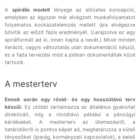
A
spirális modell
lényege az előzetes koncepció,
amelyben az egyszer már elvégzett munkafolyamatot
folyamatos kockázatelemzés mellett újra elvégezve
bővítik az előző fázis eredményét. (Lerajzolva ez egy
spirálformát ad ki, innen kapta a nevét.) Mivel minden
iteráció, vagyis változtatás után dokumentáció készül,
ez a fajta tervezési mód a jobban dokumentáltak közé
tartozik.
A mesterterv
Ennek során egy rövid- és egy hosszútávú terv
készül.
Ez utóbbi tartalmazza az általános gyakorlat
direktíváit, míg a rövidtávú például a pénzügyi
kérdéseket. A mesterterv az ütemezésről, a
határidőkről is pontos képet ad, meghatározza a külső
tényezőket (iparág, kormányzati kapcsolatok), a belső