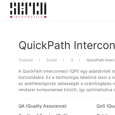
Skip to main content
QuickPath Intercon
Tudástár
Szótár
Q
QuickPath Interc
A QuickPath Interconnect (QPI) egy adatátviteli 
biztosítására. Ez a technológia lehetővé teszi a
az adatfeldolgozás sebességét a számítógépes re
rendszer komponensei között, így optimalizálv
QA (Quality Assurance)
QoS (Qual