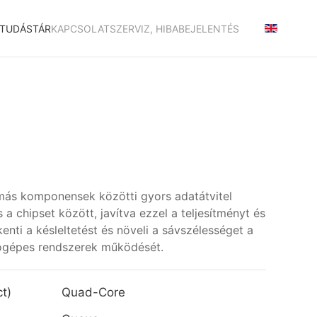
TUDÁSTÁR
KAPCSOLAT
SZERVIZ, HIBABEJELENTÉS
s más komponensek közötti gyors adatátvitel
 chipset között, javítva ezzel a teljesítményt és
ti a késleltetést és növeli a sávszélességet a
tógépes rendszerek működését.
t)
Quad-Core