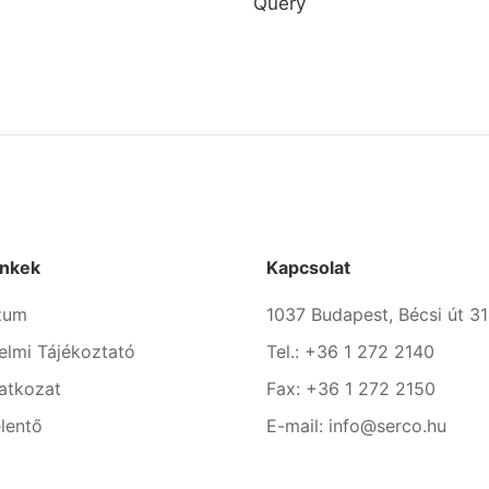
Query
inkek
Kapcsolat
zum
1037 Budapest, Bécsi út 31
elmi Tájékoztató
Tel.: +36 1 272 2140
latkozat
Fax: +36 1 272 2150
lentő
E-mail: info@serco.hu