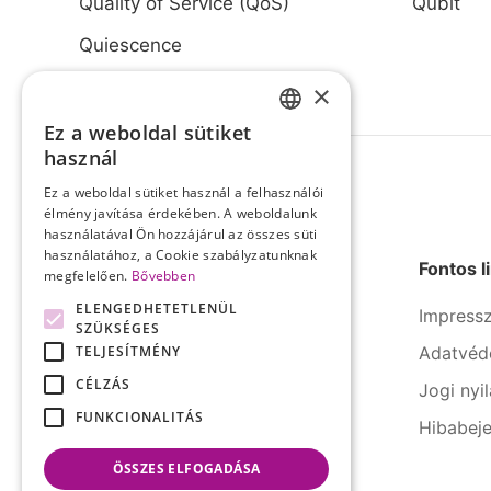
Quality of Service (QoS)
Qubit
Quiescence
×
Ez a weboldal sütiket
HUNGARIAN
használ
ENGLISH
Ez a weboldal sütiket használ a felhasználói
élmény javítása érdekében. A weboldalunk
használatával Ön hozzájárul az összes süti
használatához, a Cookie szabályzatunknak
Fontos l
megfelelően.
Bővebben
ELENGEDHETETLENÜL
Impress
SZÜKSÉGES
TELJESÍTMÉNY
Adatvéd
A SERCO Informatika számos
iparágban rendelkezik évtizedes
CÉLZÁS
Jogi nyi
tapasztalattal és kipróbált
FUNKCIONALITÁS
Hibabeje
megoldásokkal.
ÖSSZES ELFOGADÁSA