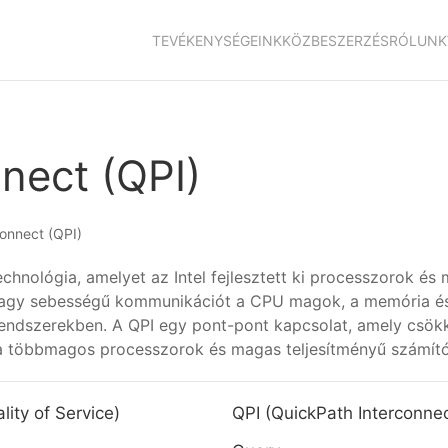
TEVÉKENYSÉGEINK
KÖZBESZERZÉS
RÓLUNK
nect (QPI)
onnect (QPI)
technológia, amelyet az Intel fejlesztett ki processzorok é
 nagy sebességű kommunikációt a CPU magok, a memória és a
ndszerekben. A QPI egy pont-pont kapcsolat, amely csökken
a a többmagos processzorok és magas teljesítményű számí
ity of Service)
QPI (QuickPath Interconnec