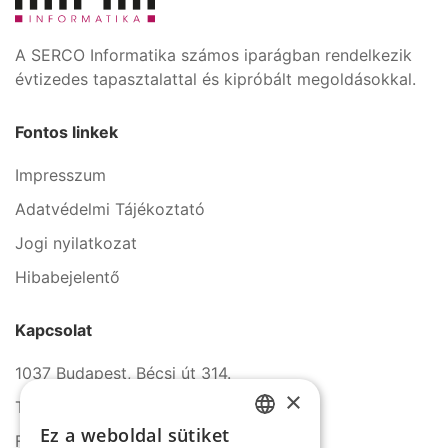
A SERCO Informatika számos iparágban rendelkezik
évtizedes tapasztalattal és kipróbált megoldásokkal.
Fontos linkek
Impresszum
Adatvédelmi Tájékoztató
Jogi nyilatkozat
Hibabejelentő
Kapcsolat
1037 Budapest, Bécsi út 314.
×
Tel.: +36 1 272 2140
Ez a weboldal sütiket
Fax: +36 1 272 2150
HUNGARIAN