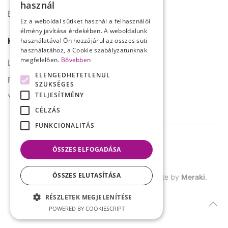
használ
E-mail: info@serco.hu
ENGLISH
Ez a weboldal sütiket használ a felhasználói
élmény javítása érdekében. A weboldalunk
Kövessen minket
használatával Ön hozzájárul az összes süti
használatához, a Cookie szabályzatunknak
megfelelően.
Bővebben
LinkedIn
ELENGEDHETETLENÜL
Facebook
SZÜKSÉGES
TELJESÍTMÉNY
YouTube
CÉLZÁS
FUNKCIONALITÁS
ÖSSZES ELFOGADÁSA
ÖSSZES ELUTASÍTÁSA
©
2026.
SERCO. Minden jog fenntartva. Site by
Meraki
.
RÉSZLETEK MEGJELENÍTÉSE
POWERED BY COOKIESCRIPT