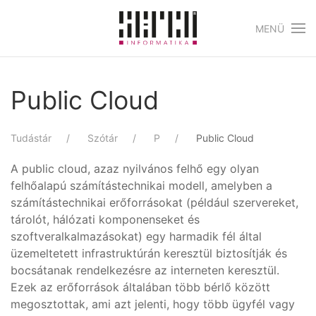
MENÜ
Skip to main content
Public Cloud
Tudástár
Szótár
P
Public Cloud
A public cloud, azaz nyilvános felhő egy olyan
felhőalapú számítástechnikai modell, amelyben a
számítástechnikai erőforrásokat (például szervereket,
tárolót, hálózati komponenseket és
szoftveralkalmazásokat) egy harmadik fél által
üzemeltetett infrastruktúrán keresztül biztosítják és
bocsátanak rendelkezésre az interneten keresztül.
Ezek az erőforrások általában több bérlő között
megosztottak, ami azt jelenti, hogy több ügyfél vagy