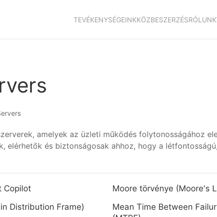
TEVÉKENYSÉGEINK
KÖZBESZERZÉS
RÓLUNK
rvers
Servers
 szerverek, amelyek az üzleti működés folytonosságához e
, elérhetők és biztonságosak ahhoz, hogy a létfontosságú, 
 Copilot
Moore törvénye (Moore's 
n Distribution Frame)
Mean Time Between Failur