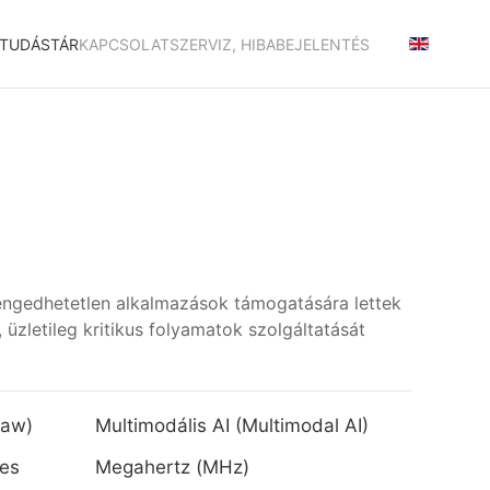
TUDÁSTÁR
KAPCSOLAT
SZERVIZ, HIBABEJELENTÉS
lengedhetetlen alkalmazások támogatására lettek
üzletileg kritikus folyamatok szolgáltatását
Law)
Multimodális AI (Multimodal AI)
es
Megahertz (MHz)