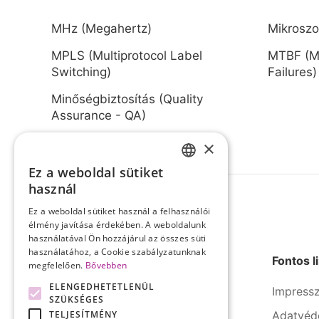
MHz (Megahertz)
Mikroszo
MPLS (Multiprotocol Label
MTBF (M
Switching)
Failures)
Minőségbiztosítás (Quality
Assurance - QA)
×
Ez a weboldal sütiket
HUNGARIAN
használ
ENGLISH
Ez a weboldal sütiket használ a felhasználói
élmény javítása érdekében. A weboldalunk
használatával Ön hozzájárul az összes süti
használatához, a Cookie szabályzatunknak
Fontos l
megfelelően.
Bővebben
ELENGEDHETETLENÜL
Impress
SZÜKSÉGES
TELJESÍTMÉNY
Adatvéd
A SERCO Informatika számos