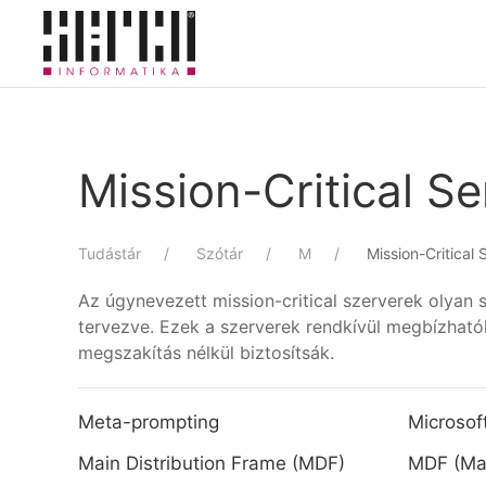
Skip to main content
Mission-Critical Se
Tudástár
Szótár
M
Mission-Critical 
Az úgynevezett mission-critical szerverek olyan
tervezve. Ezek a szerverek rendkívül megbízhatók
megszakítás nélkül biztosítsák.
Meta-prompting
Microsoft
Main Distribution Frame (MDF)
MDF (Mai