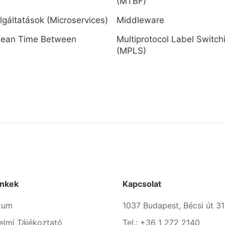
(MTBF)
lgáltatások (Microservices)
Middleware
ean Time Between
Multiprotocol Label Switch
(MPLS)
inkek
Kapcsolat
zum
1037 Budapest, Bécsi út 31
elmi Tájékoztató
Tel.: +36 1 272 2140