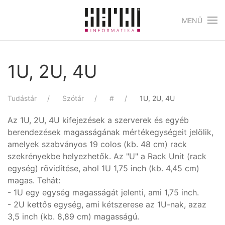
MENÜ
Skip to main content
1U, 2U, 4U
Tudástár
Szótár
#
1U, 2U, 4U
Az 1U, 2U, 4U kifejezések a szerverek és egyéb
berendezések magasságának mértékegységeit jelölik,
amelyek szabványos 19 colos (kb. 48 cm) rack
szekrényekbe helyezhetők. Az "U" a Rack Unit (rack
egység) rövidítése, ahol 1U 1,75 inch (kb. 4,45 cm)
magas. Tehát:
- 1U egy egység magasságát jelenti, ami 1,75 inch.
- 2U kettős egység, ami kétszerese az 1U-nak, azaz
3,5 inch (kb. 8,89 cm) magasságú.