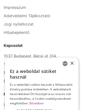
Impresszum
Adatvédelmi Tájékoztató
Jogi nyilatkozat
Hibabejelentő
Kapcsolat
1037 Budapest, Bécsi út 314.
×
Tel.: +36 1 272 2140
Ez a weboldal sütiket
Fax: +36 1 272 2150
HUNGARIAN
használ
E-mail: info@serco.hu
ENGLISH
Ez a weboldal sütiket használ a felhasználói
élmény javítása érdekében. A weboldalunk
Kövessen minket
használatával Ön hozzájárul az összes süti
használatához, a Cookie szabályzatunknak
megfelelően.
Bővebben
LinkedIn