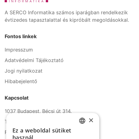
A SERCO Informatika számos iparágban rendelkezik
évtizedes tapasztalattal és kipróbált megoldásokkal.
Fontos linkek
Impresszum
Adatvédelmi Tájékoztató
Jogi nyilatkozat
Hibabejelentő
Kapcsolat
1037 Budapest, Bécsi út 314.
×
Tel.: +36 1 272 2140
Ez a weboldal sütiket
Fax: +36 1 272 2150
HUNGARIAN
használ