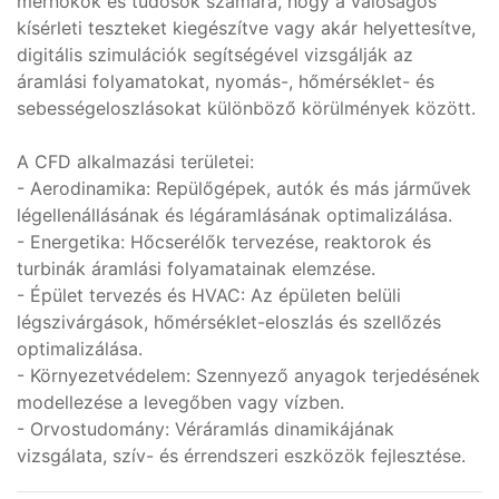
mérnökök és tudósok számára, hogy a valóságos
kísérleti teszteket kiegészítve vagy akár helyettesítve,
digitális szimulációk segítségével vizsgálják az
áramlási folyamatokat, nyomás-, hőmérséklet- és
sebességeloszlásokat különböző körülmények között.
A CFD alkalmazási területei:
- Aerodinamika: Repülőgépek, autók és más járművek
légellenállásának és légáramlásának optimalizálása.
- Energetika: Hőcserélők tervezése, reaktorok és
turbinák áramlási folyamatainak elemzése.
- Épület tervezés és HVAC: Az épületen belüli
légszivárgások, hőmérséklet-eloszlás és szellőzés
optimalizálása.
- Környezetvédelem: Szennyező anyagok terjedésének
modellezése a levegőben vagy vízben.
- Orvostudomány: Véráramlás dinamikájának
vizsgálata, szív- és érrendszeri eszközök fejlesztése.