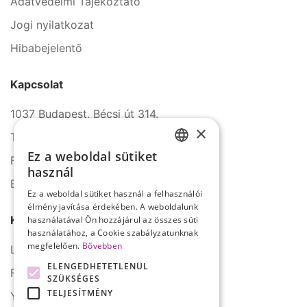
Adatvédelmi Tájékoztató
Jogi nyilatkozat
Hibabejelentő
Kapcsolat
1037 Budapest, Bécsi út 314.
×
Tel.: +36 1 272 2140
Ez a weboldal sütiket
Fax: +36 1 272 2150
HUNGARIAN
használ
E-mail: info@serco.hu
ENGLISH
Ez a weboldal sütiket használ a felhasználói
élmény javítása érdekében. A weboldalunk
Kövessen minket
használatával Ön hozzájárul az összes süti
használatához, a Cookie szabályzatunknak
megfelelően.
Bővebben
LinkedIn
ELENGEDHETETLENÜL
Facebook
SZÜKSÉGES
TELJESÍTMÉNY
YouTube