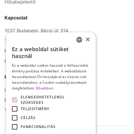
Hibabejelentő
Kapcsolat
1037 Budapest, Bécsi út 314.
×
Tel.: +36 1 272 2140
Ez a weboldal sütiket
Fax: +36 1 272 2150
HUNGARIAN
használ
E-mail: info@serco.hu
ENGLISH
Ez a weboldal sütiket használ a felhasználói
élmény javítása érdekében. A weboldalunk
Kövessen minket
használatával Ön hozzájárul az összes süti
használatához, a Cookie szabályzatunknak
megfelelően.
Bővebben
LinkedIn
ELENGEDHETETLENÜL
Facebook
SZÜKSÉGES
TELJESÍTMÉNY
YouTube
CÉLZÁS
FUNKCIONALITÁS