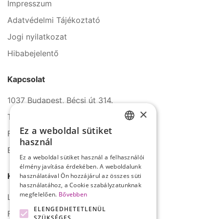
Impresszum
Adatvédelmi Tájékoztató
Jogi nyilatkozat
Hibabejelentő
Kapcsolat
1037 Budapest, Bécsi út 314.
×
Tel.: +36 1 272 2140
Ez a weboldal sütiket
Fax: +36 1 272 2150
HUNGARIAN
használ
E-mail: info@serco.hu
ENGLISH
Ez a weboldal sütiket használ a felhasználói
élmény javítása érdekében. A weboldalunk
Kövessen minket
használatával Ön hozzájárul az összes süti
használatához, a Cookie szabályzatunknak
megfelelően.
Bővebben
LinkedIn
ELENGEDHETETLENÜL
Facebook
SZÜKSÉGES